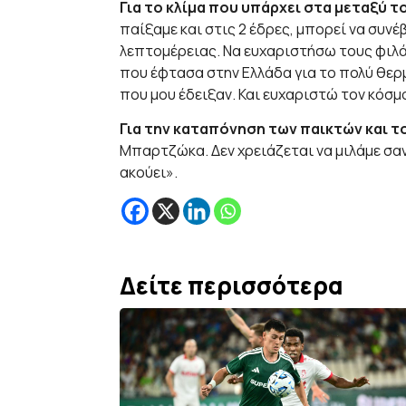
Για το κλίμα που υπάρχει στα μεταξύ τ
παίξαμε και στις 2 έδρες, μπορεί να συνέ
λεπτομέρειας. Να ευχαριστήσω τους φιλ
που έφτασα στην Ελλάδα για το πολύ θερ
που μου έδειξαν. Και ευχαριστώ τον κόσμ
Για την καταπόνηση των παικτών και τ
Μπαρτζώκα. Δεν χρειάζεται να μιλάμε σα
ακούει».
Δείτε περισσότερα