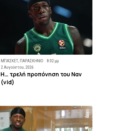
ΜΠΑΣΚΕΤ
,
ΠΑΡΑΣΚΗΝΙΟ
8:02 μμ
2 Αυγούστου, 2026
Η… τρελή προπόνηση του Ναν
(vid)