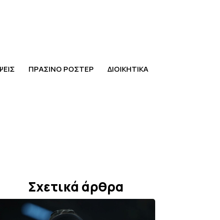
ΨΕΙΣ
ΠΡΑΣΙΝΟ ΡΟΣΤΕΡ
ΔΙΟΙΚΗΤΙΚΑ
Σχετικά άρθρα