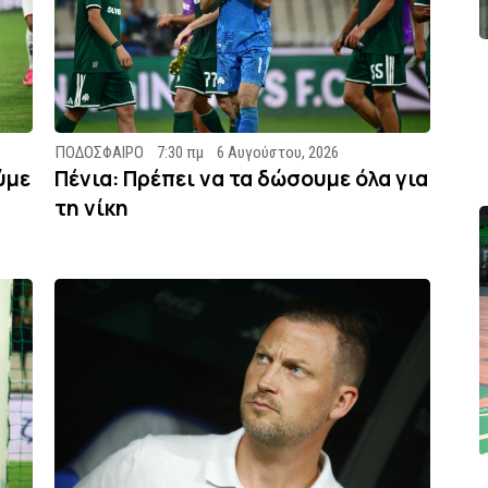
ΠΟΔΟΣΦΑΙΡΟ
7:30 πμ
6 Αυγούστου, 2026
ύμε
Πένια: Πρέπει να τα δώσουμε όλα για
τη νίκη