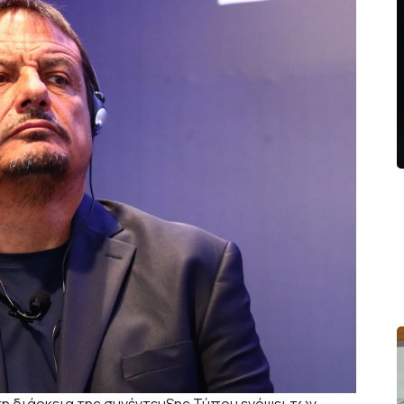
τη διάρκεια της συνέντευξης Τύπου ενόψει των