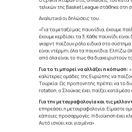
τελικών της Basket League στάθηκε στη 
Αναλυτικά οι δηλώσεις του:
«Για τα μεταξύ μας παιχνίδια, έχουμε παί
έχουμε κερδίσει τα 3. Κάθε παιχνίδι είναι
γκαρντ παίζουν ρόλο ειδικά στο σύστημα τ
είναι ντέρμπι όλα τα παιχνίδια. Ελπίζω ό
από όλα είναι το πως θα διαχειριστούν τα
Για το τι μπορεί να αλλάξει η κόπωση:
«
καλύτερες ομάδες της Ευρώπης να παίζουν
Τουρκία. Ως προπονητής πρέπει να το δ
rotation, ο Σλούκας έχει παίξει κατά μέ
Για την μεταγραφολογία και τις μελλο
επηρεάσει η μεταγραφολογία. Είμαστε 
κάποιες προσαρμογές. Η διοίκηση έχει κλε
Αυτό ισχύει και για μένα».