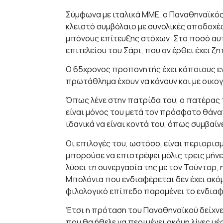
Σύμφωνα με ιταλικά ΜΜΕ, ο Παναθηναϊκός
κλειστό συμβόλαιο με συνολικές αποδοχές
μπόνους επίτευξης στόχων. Στο ποσό αυ
επιτελείου του Σάρι, που αν έρθει έχει ζ
Ο 65χρονος προπονητής έχει κάποιους ε
πρωτάθλημα έχουν να κάνουν και με οικογ
Όπως λένε στην πατρίδα του, ο πατέρας 
είναι μόνος του μετά τον πρόσφατο θάνατο
ιδανικά να είναι κοντά του, όπως συμβαίν
Οι επιλογές του, ωστόσο, είναι περιορισμ
μπορούσε να επιστρέψει μόλις τρεις μήνε
λύσει τη συνεργασία της με τον Τούντορ,
Μπολόνια που ενδιαφέρεται δεν έχει ακόμ
φιλολογικό επίπεδο παραμένει το ενδιαφ
Έτσι η πρόταση του Παναθηναϊκού δείχνει 
που θα ήθελε να περιμένει ακόμη λίγες μέ