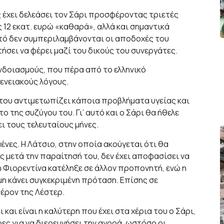
 έχει δελεάσει τον Σάρι προσφέροντας τριετές
 12 εκατ. ευρώ «καθαρά», αλλά και σημαντικά
τό δεν συμπεριλαμβάνονται οι αποδοχές του
ητήσει να φέρει μαζί του δικούς του συνεργάτες.
νδοιασμούς, που πέρα από το ελληνικό
ενειακούς λόγους.
του αντιμετωπίζει κάποια προβλήματα υγείας και
 της συζύγου του. Γι’ αυτό και ο Σάρι θα ήθελε
ει τους τελευταίους μήνες.
ένες. Η Λάτσιο, στην οποία ακούγεται ότι θα
ς μετά την παραίτησή του, δεν έχει αποφασίσει να
 η Φιορεντίνα κατέληξε σε άλλον προπονητή, ενώ η
η κάνει συγκεκριμένη πρόταση. Επίσης σε
έρον της Λέστερ.
και είναι η καλύτερη που έχει στα χέρια του ο Σάρι,
ρες για να διερευνήσει την αγορά, ωστόσο οι