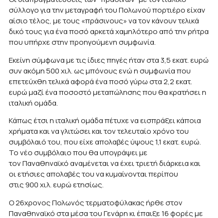
σύλλογο για την μεταγραφή του Πολωνού πορτιέρο είχαν
αίσιο τέλος, με τους «πράσινους» να τον κάνουν τελικά
δικό τους για ένα ποσό αρκετά χαμηλότερο από την ρήτρα
που υπήρχε στην προηγούμενη συμφωνία.
Εκείνη σύμφωνα με τις ίδιες πηγές ήταν στα 3,5 εκατ. ευρώ
συν ακόμη 500 χιλ. ως μπόνους ενώ η συμφωνία που
επετεύχθη τελικά αφορά ένα ποσό γύρω στα 2,2 εκατ.
ευρώ μαζί ένα ποσοστό μεταπώλησης που θα κρατήσει η
ιταλική ομάδα.
Κάπως έτσι η ιταλική ομάδα πέτυχε να εισπράξει κάποια
χρήματα και να γλιτώσει και τον τελευταίο χρόνο του
συμβόλαιό του, που είχε απολαβές ύψους 1,1 εκατ. ευρώ.
Το νέο συμβόλαιο που θα υπογράψει με
τον Παναθηναϊκό αναμένεται να έχει τριετή διάρκεια και
οι ετήσιες απολαβές του να κυμαίνονται περίπου
στις 900 χιλ. ευρώ ετησίως.
Ο 26χρονος Πολωνός τερματοφύλακας ήρθε στον
Παναθηναϊκό στα μέσα του Γενάρη κι έπαιξε 16 φορές με