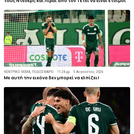
τους Ντέσερς και Λιβάι από τον Τετέι να είναι έτοιμοι
ΚΕΝΤΡΙΚΟ ΘΕΜΑ
,
ΠΟΔΟΣΦΑΙΡΟ
11:24 μμ
5 Αυγούστου, 2026
Με αυτή την εικόνα δεν μπορεί να ελπίζει!