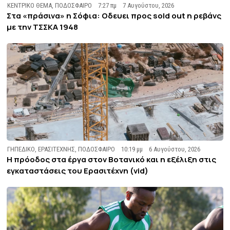
ΚΕΝΤΡΙΚΟ ΘΕΜΑ
,
ΠΟΔΟΣΦΑΙΡΟ
7:27 πμ
7 Αυγούστου, 2026
Στα «πράσινα» η Σόφια: Οδευει προς sold out η ρεβάνς
με την ΤΣΣΚΑ 1948
ΓΗΠΕΔΙΚΟ
,
ΕΡΑΣΙΤΕΧΝΗΣ
,
ΠΟΔΟΣΦΑΙΡΟ
10:19 μμ
6 Αυγούστου, 2026
Η πρόοδος στα έργα στον Βοτανικό και η εξέλιξη στις
εγκαταστάσεις του Ερασιτέχνη (vid)