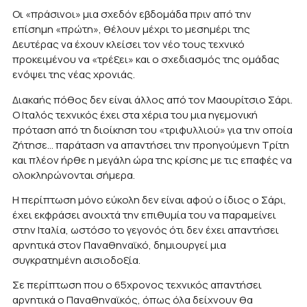
Οι «πράσινοι» μια σχεδόν εβδομάδα πριν από την
επίσημη «πρώτη», θέλουν μέχρι το μεσημέρι της
Δευτέρας να έχουν κλείσει τον νέο τους τεχνικό
προκειμένου να «τρέξει» και ο σχεδιασμός της ομάδας
ενόψει της νέας χρονιάς.
Διακαής πόθος δεν είναι άλλος από τον Μαουρίτσιο Σάρι.
Ο Ιταλός τεχνικός έχει στα χέρια του μια ηγεμονική
πρόταση από τη διοίκηση του «τριφυλλιού» για την οποία
ζήτησε… παράταση να απαντήσει την προηγούμενη Τρίτη
και πλέον ήρθε η μεγάλη ώρα της κρίσης με τις επαφές να
ολοκληρώνονται σήμερα.
Η περίπτωση μόνο εύκολη δεν είναι αφού ο ίδιος ο Σάρι,
έχει εκφράσει ανοιχτά την επιθυμία του να παραμείνει
στην Ιταλία, ωστόσο το γεγονός ότι δεν έχει απαντήσει
αρνητικά στον Παναθηναϊκό, δημιουργεί μια
συγκρατημένη αισιοδοξία.
Σε περίπτωση που ο 65χρονος τεχνικός απαντήσει
αρνητικά ο Παναθηναϊκός, όπως όλα δείχνουν θα