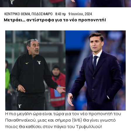
ΚΕΝΤΡΙΚΟ ΘΕΜΑ
,
ΠΟΔΟΣΦΑΙΡΟ
8:43 πμ
9 Ιουνίου, 2024
Μετράει… αντίστροφα για το νέο προπονητή!
Η πιο μεγάλη ώρα είναι τώρα για τον νέο προπονητή του
Παναθηναϊκού, μιας και σήμερα (9/6) θα γίνει γνωστό
ποιος θα καθίσει στον πάγκο του Τριφυλλιού!