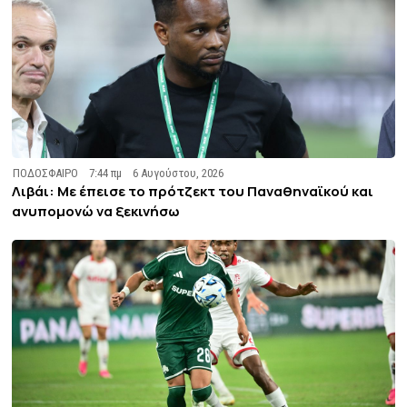
ΠΟΔΟΣΦΑΙΡΟ
7:44 πμ
6 Αυγούστου, 2026
Λιβάι: Με έπεισε το πρότζεκτ του Παναθηναϊκού και
ανυπομονώ να ξεκινήσω