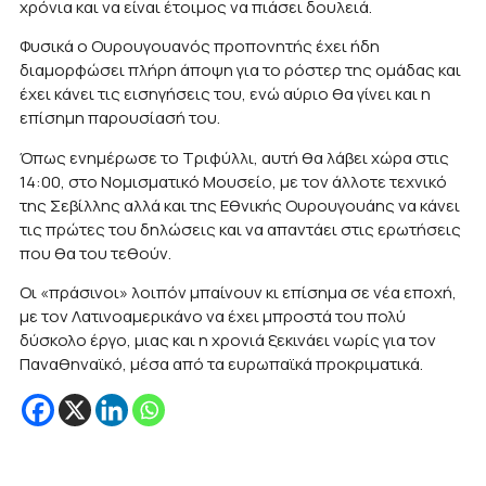
χρόνια και να είναι έτοιμος να πιάσει δουλειά.
Φυσικά ο Ουρουγουανός προπονητής έχει ήδη
διαμορφώσει πλήρη άποψη για το ρόστερ της ομάδας και
έχει κάνει τις εισηγήσεις του, ενώ αύριο θα γίνει και η
επίσημη παρουσίασή του.
Όπως ενημέρωσε το Τριφύλλι, αυτή θα λάβει χώρα στις
14:00, στο Νομισματικό Μουσείο, με τον άλλοτε τεχνικό
της Σεβίλλης αλλά και της Εθνικής Ουρουγουάης να κάνει
τις πρώτες του δηλώσεις και να απαντάει στις ερωτήσεις
που θα του τεθούν.
Οι «πράσινοι» λοιπόν μπαίνουν κι επίσημα σε νέα εποχή,
με τον Λατινοαμερικάνο να έχει μπροστά του πολύ
δύσκολο έργο, μιας και η χρονιά ξεκινάει νωρίς για τον
Παναθηναϊκό, μέσα από τα ευρωπαϊκά προκριματικά.