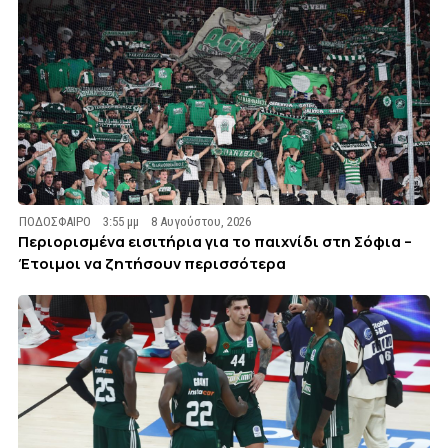
ΠΟΔΟΣΦΑΙΡΟ
3:55 μμ
8 Αυγούστου, 2026
Περιορισμένα εισιτήρια για το παιχνίδι στη Σόφια –
Έτοιμοι να ζητήσουν περισσότερα