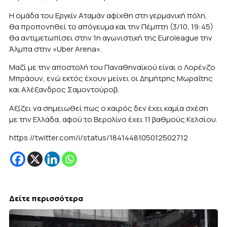
Η ομάδα του Εργκίν Αταμάν αφίχθη στη γερμανική πόλη,
θα προπονηθεί το απόγευμα και την Πέμπτη (3/10, 19:45)
θα αντιμετωπίσει στην 1η αγωνιστική της Euroleague την
Άλμπα στην «Uber Arena».
Mαζί με την αποστολή του Παναθηναϊκού είναι ο Λορένζο
Μπράουν, ενώ εκτός έχουν μείνει οι Δημήτρης Μωραΐτης
και Αλέξανδρος Σαμοντούροβ.
Αξίζει να σημειωθεί πως ο καιρός δεν έχει καμία σχέση
με την Ελλάδα, αφού το Βερολίνο έχει 11 βαθμούς Κελσίου.
https://twitter.com/i/status/1841448105012502712
Δείτε περισσότερα