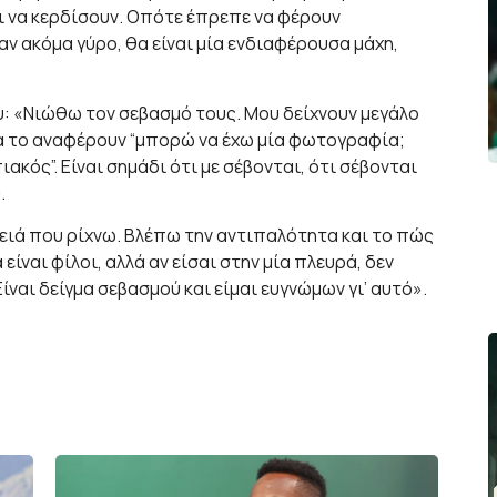
ι να κερδίσουν. Οπότε έπρεπε να φέρουν
αν ακόμα γύρο, θα είναι μία ενδιαφέρουσα μάχη,
υ: «Νιώθω τον σεβασμό τους. Μου δείχνουν μεγάλο
τα το αναφέρουν “μπορώ να έχω μία φωτογραφία;
ακός”. Είναι σημάδι ότι με σέβονται, ότι σέβονται
.
υλειά που ρίχνω. Βλέπω την αντιπαλότητα και το πώς
είναι φίλοι, αλλά αν είσαι στην μία πλευρά, δεν
ίναι δείγμα σεβασμού και είμαι ευγνώμων γι’ αυτό».