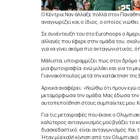
Ο Κέντρικ Ναν άλλαξε πολλά στον Παναθηνα
αναγνωρίζει και ο ίδιος, ο οποίος νιώθει
Σε συνέντευξή του στο Eurohoops ο Αμερ
αλλαγές που έφερε στην ομάδα του, σχολι
για να γίνει ακόμα πιο ανταγωνιστικός, όπ
Μάλιστα, υπογραμμίζει πως στον δρόμο τ
μια φωτογραφία, ενώ μιλάει και για το μ
Γιαννακόπουλος μετά την κατάκτηση της 
Αρχικά αναφέρει: «Νιώθω ότι ήμουν εγώ 
μεταμόρφωσα την ομάδα. Μας έδωσα την σ
αυτοπεποίθηση στους συμπαίκτες μου. Κα
Για τις μεταγραφές που έκανε ο Ολυμπιακ
καλύτερος ανταγωνισμός μού βγάζει το κα
διασκεδαστικό, είναι ανταγωνισμός. Και 
Ήταν μία καλή κίνηση από τον Ολυμπιακό. 