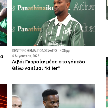
ΚΕΝΤΡΙΚΟ ΘΕΜΑ
,
ΠΟΔΟΣΦΑΙΡΟ
4:35 μμ
ία
6 Αυγούστου, 2026
Λιβάι Γκαρσία: μέσα στο γήπεδο
θέλω να είμαι “killer”