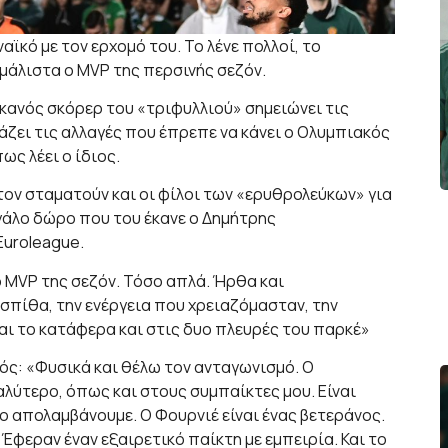
ϊκό με τον ερχομό του. Το λένε πολλοί, το
 μάλιστα ο MVP της περσινής σεζόν.
ικανός σκόρερ του «τριφυλλιού» σημειώνει τις
άζει τις αλλαγές που έπρεπε να κάνει ο Ολυμπιακός
ως λέει ο ίδιος.
ον σταματούν και οι φίλοι των «ερυθρολεύκων» για
εγάλο δώρο που του έκανε ο Δημήτρης
Euroleague.
ο MVP της σεζόν. Τόσο απλά. Ήρθα και
πίθα, την ενέργεια που χρειαζόμασταν, την
ι το κατάφερα και στις δυο πλευρές του παρκέ»
ός: «Φυσικά και θέλω τον ανταγωνισμό. Ο
λύτερο, όπως και στους συμπαίκτες μου. Είναι
το απολαμβάνουμε. Ο Φουρνιέ είναι ένας βετεράνος.
Έφεραν έναν εξαιρετικό παίκτη με εμπειρία. Και το