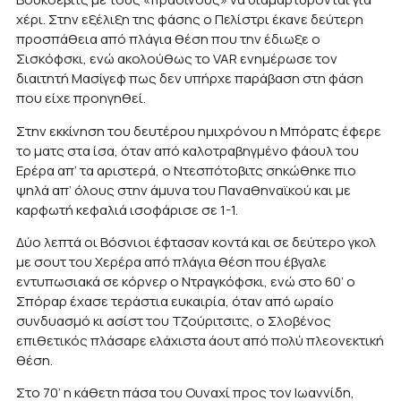
χέρι. Στην εξέλιξη της φάσης ο Πελίστρι έκανε δεύτερη
προσπάθεια από πλάγια θέση που την έδιωξε ο
Σισκόφσκι, ενώ ακολούθως το VAR ενημέρωσε τον
διαιτητή Μασίγεφ πως δεν υπήρχε παράβαση στη φάση
που είχε προηγηθεί.
Στην εκκίνηση του δευτέρου ημιχρόνου η Μπόρατς έφερε
το ματς στα ίσα, όταν από καλοτραβηγμένο φάουλ του
Ερέρα απ’ τα αριστερά, ο Ντεσπότοβιτς σηκώθηκε πιο
ψηλά απ’ όλους στην άμυνα του Παναθηναϊκού και με
καρφωτή κεφαλιά ισοφάρισε σε 1-1.
Δύο λεπτά οι Βόσνιοι έφτασαν κοντά και σε δεύτερο γκολ
με σουτ του Χερέρα από πλάγια θέση που έβγαλε
εντυπωσιακά σε κόρνερ ο Ντραγκόφσκι, ενώ στο 60’ ο
Σπόραρ έχασε τεράστια ευκαιρία, όταν από ωραίο
συνδυασμό κι ασίστ του Τζούριτσιτς, ο Σλοβένος
επιθετικός πλάσαρε ελάχιστα άουτ από πολύ πλεονεκτική
θέση.
Στο 70’ η κάθετη πάσα του Ουναχί προς τον Ιωαννίδη,