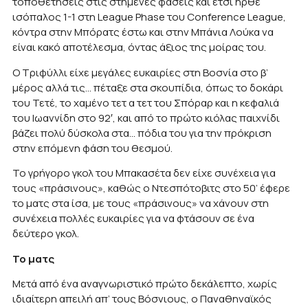
τοποθετήσεις στις στημένες φάσεις και έτσι ήρθε
ισόπαλος 1-1 στη League Phase του Conference League,
κόντρα στην Μπόρατς έστω και στην Μπάνια Λούκα να
είναι κακό αποτέλεσμα, όντας άξιος της μοίρας του.
Ο Τριφύλλι είχε μεγάλες ευκαιρίες στη Βοσνία στο β’
μέρος αλλά τις… πέταξε στα σκουπίδια, όπως το δοκάρι
του Τετέ, το χαμένο τετ α τετ του Σπόραρ και η κεφαλιά
του Ιωαννίδη στο 92′, και από το πρώτο κιόλας παιχνίδι
βάζει πολύ δύσκολα στα… πόδια του για την πρόκριση
στην επόμενη φάση του θεσμού.
Το γρήγορο γκολ του Μπακασέτα δεν είχε συνέχεια για
τους «πράσινους», καθώς ο Ντεσπότοβιτς στο 50’ έφερε
το ματς στα ίσα, με τους «πράσινους» να χάνουν στη
συνέχεια πολλές ευκαιρίες για να φτάσουν σε ένα
δεύτερο γκολ.
Το ματς
Μετά από ένα αναγνωριστικό πρώτο δεκάλεπτο, χωρίς
ιδιαίτερη απειλή απ’ τους Βόσνιους, ο Παναθηναϊκός