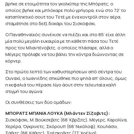
βρήκε σε ετοιμότητα τον γκολκίπερ της Μπόρατς, ο
οποίος βγήκε και μπλόκαρε πολύ γρήγορα, ενώ στο 72’ το
καταπληκτικό σουτ του Τετέ με ένα κοντρόλ στον αέρα,
σταμάτησε στο δεξί δοκάρι του Σισκόφσκι.
Ο Παναθηναϊκός συνέχισε να πιέζει και στο 85’ είχε άλλη
μία πολύ μεγάλη ευκαιρία με τη κάθετη πάσα του Τετέ
προς τον Μλαντένοβιτς, ο οποίος πλάσαρε, αλλά ο
Μέγερς πρόλαβε να του βάλει την κόντρα διώχνοντας σε
κόρνερ.
Στο πρώτο λεπτό των καθυστερήσεων από σέντρα του
Ουναχί, ο Ιωαννίδης σηκώθηκε πιο ψηλά απ’ όλους, όμως
η κεφαλιά του πέρασε λίγο άουτ στην τελευταία καλή
στιγμή του αγώνα.
Οι συνθέσεις των δύο ομάδων:
ΜΠΟΡΑΤΣ ΜΠΑΝΙΑ ΛΟΥΚΑ (Μλάντεν Ζίζοβιτς):
Σισκόφσκι, Μ. Βούκσεβιτς (68’ Κβρζιτς), Μέγερς, Καρολίνα,
Χερέρα, Όγκρινετς, Σκόρουπ (68’ Νικόλοφ), Κουλάσιν,
Σάβιτς (88’ Κάβιτς), Σρέσκοβιτς (77’ Χρέλια),