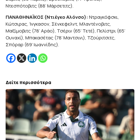
Ντεσπότοβιτς (88’ Μάρσετιτς).
ΠΑΝΑΘΗΝΑΪΚΟΣ (Ντιέγκο Αλόνσο):
Ντραγκόφσκι,
Κώτσιρας, Ίνγκασον, Σένκεφελντ, Μλαντένοβιτς,
Μαξίμοβιτς (78’ Αράο), Τσέριν (65’ Τετέ), Πελίστρι (65’
Ουναχί), Μπακασέτας (78’ Μαντσινι), Τζούριτσιτς,
Σπόραρ (69’ Ιωαννίδης).
Δείτε περισσότερα