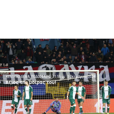
ΚΕΝΤΡΙΚΟ ΘΕΜΑ
,
ΠΟΔΟΣΦΑΙΡΟ
11:55 μμ
3 Οκτωβρίου, 2024
Άξιος της μοίρας του!