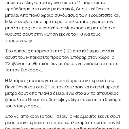
πήρε τον έλεγχο του αγώνα και στο 11’ πήρε και το
προβάδισμα στο σκορ με ένα γκολ, όπου… χάθηκε η
μπάλα. Από πολύ ωραίο συνδυασμό των Τζούριτσιτς και
Μλαντένοβιτς από αριστερά, ο τελευταίος γύρισε την
μπάλα προς την περιοχή κι ο Μπακασέτας με υπέροχο
γυριστό σουτ στην κίνηση έκανε το 1-0 για τους
«πράσινους».
Στο αμέσως επόμενο λεπτό (12’) από κλέψιμο ψηλά κι
ασίστ του Μπακασέτα προς τον Σπόραρ στον χώρο, ο
Σλοβένος επιθετικός δεν μπόρεσε να νικήσει στο τετ-α-
τετ τον Σισκόφσκι.
Η Μπόρατς πάτησε για πρώτη φορά στην περιοχή του
Παναθηναϊκού στο 21’ με τον Κουλάσιν να εκτελεί αρκετά
μέτρα άουτ από πλάγια δεξιά, ενώ στο 26’ το απευθείας
φάουλ του Ντεσπότοβιτς έφυγε λίγο πάνω απ’ τα δοκάρια
του Ντραγκόφσκι.
Στο 43’ από κόρνερ του Τσέριν, ο Μαξίμοβιτς έκανε σουτ
μέσα στην περιοχή το οποίο «μπλοκαρίστηκε» απ’ τον Μ.
Βούκσεβιτς με τους «πράσινους» να διαμαρτύρονται για