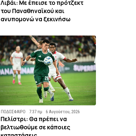
Λιβάι: Με έπεισε το πρότζεκτ
του Παναθηναϊκού και
ανυπομονώ να ξεκινήσω
ΠΟΔΟΣΦΑΙΡΟ
7:37 πμ
6 Αυγούστου, 2026
Πελίστρι: Θα πρέπει να
βελτιωθούμε σε κάποιες
καταστάσεις