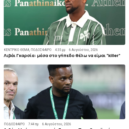
ΚΕΝΤΡΙΚΟ ΘΕΜΑ
,
ΠΟΔΟΣΦΑΙΡΟ
4:35 μμ
6 Αυγούστου, 2026
Λιβάι Γκαρσία: μέσα στο γήπεδο θέλω να είμαι “killer”
ΠΟΔΟΣΦΑΙΡΟ
7:44 πμ
6 Αυγούστου, 2026