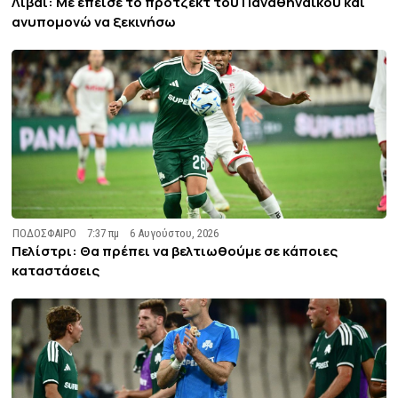
Λιβάι: Με έπεισε το πρότζεκτ του Παναθηναϊκού και
ανυπομονώ να ξεκινήσω
ΠΟΔΟΣΦΑΙΡΟ
7:37 πμ
6 Αυγούστου, 2026
Πελίστρι: Θα πρέπει να βελτιωθούμε σε κάποιες
καταστάσεις