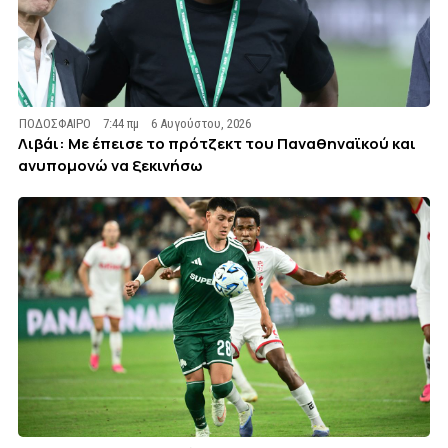
ΠΟΔΟΣΦΑΙΡΟ
7:44 πμ
6 Αυγούστου, 2026
Λιβάι: Με έπεισε το πρότζεκτ του Παναθηναϊκού και
ανυπομονώ να ξεκινήσω