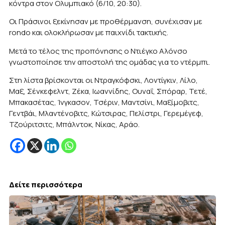
κόντρα στον Ολυμπιακό (6/10, 20:30).
Οι Πράσινοι ξεκίνησαν με προθέρμανση, συνέχισαν με
rondo και ολοκλήρωσαν με παιχνίδι τακτικής.
Μετά το τέλος της προπόνησης ο Ντιέγκο Αλόνσο
γνωστοποίησε την αποστολή της ομάδας για το ντέρμπι.
Στη λίστα βρίσκονται οι Ντραγκόφσκι, Λοντίγκιν, Λίλο,
Μαξ, Σένκεφελντ, Ζέκα, Ιωαννίδης, Ουναΐ, Σπόραρ, Τετέ,
Μπακασέτας, Ίνγκασον, Τσέριν, Μαντσίνι, Μαξίμοβιτς,
Γεντβάι, Μλαντένοβιτς, Κώτσιρας, Πελίστρι, Γερεμέγεφ,
Τζούριτσιτς, Μπάλντοκ, Νίκας, Αράο.
Δείτε περισσότερα