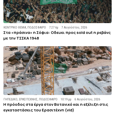
ΚΕΝΤΡΙΚΟ ΘΕΜΑ
,
ΠΟΔΟΣΦΑΙΡΟ
7:27 πμ
7 Αυγούστου, 2026
Στα «πράσινα» η Σόφια: Οδευει προς sold out η ρεβάνς
με την ΤΣΣΚΑ 1948
ΓΗΠΕΔΙΚΟ
,
ΕΡΑΣΙΤΕΧΝΗΣ
,
ΠΟΔΟΣΦΑΙΡΟ
10:19 μμ
6 Αυγούστου, 2026
Η πρόοδος στα έργα στον Βοτανικό και η εξέλιξη στις
εγκαταστάσεις του Ερασιτέχνη (vid)