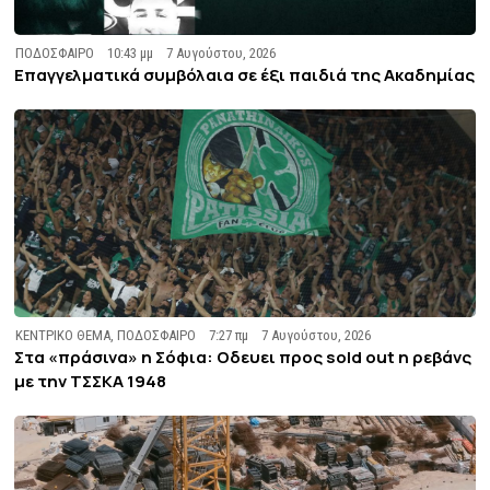
ΠΟΔΟΣΦΑΙΡΟ
10:43 μμ
7 Αυγούστου, 2026
Επαγγελματικά συμβόλαια σε έξι παιδιά της Ακαδημίας
ΚΕΝΤΡΙΚΟ ΘΕΜΑ
,
ΠΟΔΟΣΦΑΙΡΟ
7:27 πμ
7 Αυγούστου, 2026
Στα «πράσινα» η Σόφια: Οδευει προς sold out η ρεβάνς
με την ΤΣΣΚΑ 1948