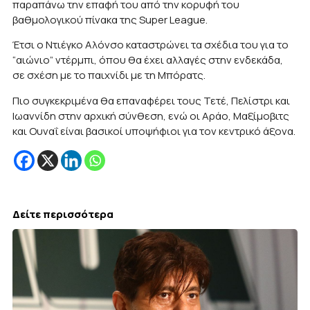
παραπάνω την επαφή του από την κορυφή του
βαθμολογικού πίνακα της Super League.
Έτσι ο Ντιέγκο Αλόνσο καταστρώνει τα σχέδια του για το
“αιώνιο” ντέρμπι, όπου θα έχει αλλαγές στην ενδεκάδα,
σε σχέση με το παιχνίδι με τη Μπόρατς.
Πιο συγκεκριμένα θα επαναφέρει τους Τετέ, Πελίστρι και
Ιωαννίδη στην αρχική σύνθεση, ενώ οι Αράο, Μαξίμοβιτς
και Ουναΐ είναι βασικοί υποψήφιοι για τον κεντρικό άξονα.
Δείτε περισσότερα