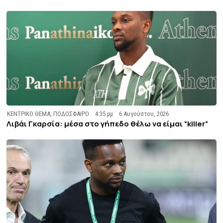
ΚΕΝΤΡΙΚΟ ΘΕΜΑ
,
ΠΟΔΟΣΦΑΙΡΟ
4:35 μμ
6 Αυγούστου, 2026
Λιβάι Γκαρσία: μέσα στο γήπεδο θέλω να είμαι “killer”