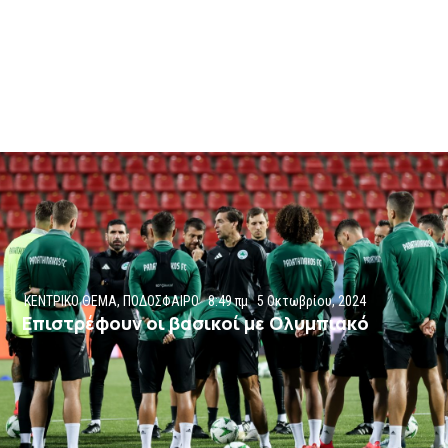
ΚΕΝΤΡΙΚΟ ΘΕΜΑ
,
ΠΟΔΟΣΦΑΙΡΟ
8:49 πμ
5 Οκτωβρίου, 2024
Επιστρέφουν οι βασικοί με Ολυμπιακό