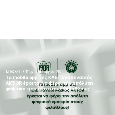
ΜΠΑΣΚΕΤ
3:41 μμ
5 Οκτωβρίου, 2024
Το mobile app της ΚΑΕ Παναθηναϊκός
AKTOR έρχεται να φέρει την απόλυτη
ψηφιακή εμπειρία στους φιλάθλους!