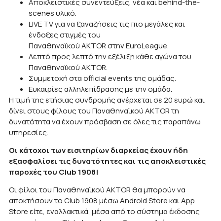
Αποκλειστικές συνεντεύξεις, νέα και behind-the-
scenes υλικό.
LIVE TV για να ξαναζήσεις τις πιο μεγάλες και
ένδοξες στιγμές του
Παναθηναϊκού AKTOR στην EuroLeague.
Λεπτό προς λεπτό την εξέλιξη κάθε αγώνα του
Παναθηναϊκού AKTOR.
Συμμετοχή στα official events της ομάδας.
Ευκαιρίες αλληλεπίδρασης με την ομάδα.
Η τιμή της ετήσιας συνδρομής ανέρχεται σε 20 ευρώ και
δίνει στους φίλους του Παναθηναϊκού AKTOR τη
δυνατότητα να έχουν πρόσβαση σε όλες τις παραπάνω
υπηρεσίες.
Οι κάτοχοι των εισιτηρίων διαρκείας έχουν ήδη
εξασφαλίσει τις δυνατότητες και τις αποκλειστικές
παροχές του Club 1908!
Οι φίλοι του Παναθηναϊκού AKTOR θα μπορούν να
αποκτήσουν το Club 1908 μέσω Android Store και App
Store είτε, εναλλακτικά, μέσα από το σύστημα έκδοσης