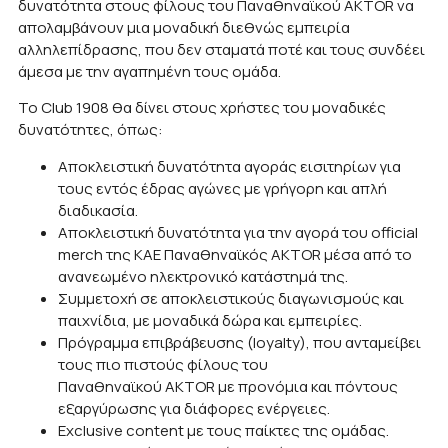
δυνατότητα στους φίλους του Παναθηναϊκού AKTOR να
απολαμβάνουν μια μοναδική διεθνώς εμπειρία
αλληλεπίδρασης, που δεν σταματά ποτέ και τους συνδέει
άμεσα με την αγαπημένη τους ομάδα.
Το Club 1908 θα δίνει στους χρήστες του μοναδικές
δυνατότητες, όπως:
Αποκλειστική δυνατότητα αγοράς εισιτηρίων για
τους εντός έδρας αγώνες με γρήγορη και απλή
διαδικασία.
Αποκλειστική δυνατότητα για την αγορά του official
merch της ΚΑΕ Παναθηναϊκός AKTOR μέσα από το
ανανεωμένο ηλεκτρονικό κατάστημά της.
Συμμετοχή σε αποκλειστικούς διαγωνισμούς και
παιχνίδια, με μοναδικά δώρα και εμπειρίες.
Πρόγραμμα επιβράβευσης (loyalty), που ανταμείβει
τους πιο πιστούς φίλους του
Παναθηναϊκού AKTOR με προνόμια και πόντους
εξαργύρωσης για διάφορες ενέργειες.
Exclusive content με τους παίκτες της ομάδας.