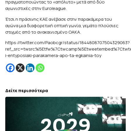
πραγματοποιώντας το «απόλυτο» μετά από δύο
αγωνιστικές στην Euroleague.
Έτσι η πράσινης ΚΑΕ ανέβασε στην παρακάμερα του
αγώνα μια διαφορετική οπτική γωνία, γεμάτο πλούσιες
στιγμές από το ανακαινισμένο ΟΑΚΑ.
https://twitter.com/Paobcgr/status/1844808707504329063?
ref_src=twsrc%5Etfw%7Ctwcamp%5Etweetembed%7Ctwter
i-entyposiaki-parakamera-apo-ta-egkainia-toy
Δείτε περισσότερα