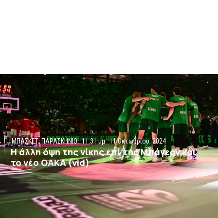
ΜΠΑΣΚΕΤ
,
ΠΑΡΑΣΚΗΝΙΟ
11:31 μμ
11 Οκτωβρίου, 2024
Η άλλη όψη της νίκης επί της Μπάγερν και
το νέο ΟΑΚΑ (vid)