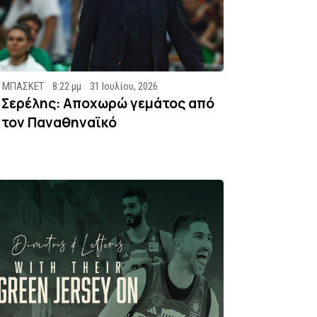
ΜΠΑΣΚΕΤ
8:22 μμ
31 Ιουλίου, 2026
Σερέλης: Αποχωρώ γεμάτος από
τον Παναθηναϊκό