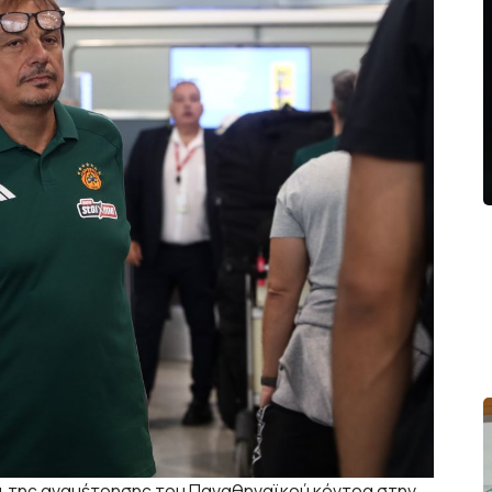
ει της αναμέτρησης του Παναθηναϊκού κόντρα στην