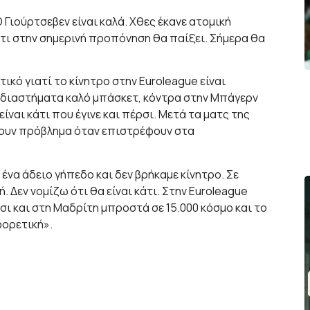
 Γιούρτσεβεν είναι καλά. Χθες έκανε ατομική
άτι στην σημερινή προπόνηση θα παίξει. Σήμερα θα
ικό γιατί το κίνητρο στην Euroleague είναι
 διαστήματα καλό μπάσκετ, κόντρα στην Μπάγερν
ναι κάτι που έγινε και πέρσι. Μετά τα ματς της
χουν πρόβλημα όταν επιστρέφουν στα
ένα άδειο γήπεδο και δεν βρήκαμε κίνητρο. Σε
. Δεν νομίζω ότι θα είναι κάτι. Στην Euroleague
σι και στη Μαδρίτη μπροστά σε 15.000 κόσμο και το
φορετική».