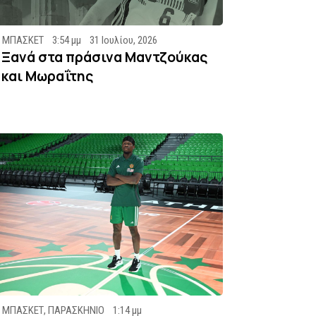
ΜΠΑΣΚΕΤ
3:54 μμ
31 Ιουλίου, 2026
Ξανά στα πράσινα Μαντζούκας
και Μωραΐτης
ΜΠΑΣΚΕΤ
,
ΠΑΡΑΣΚΗΝΙΟ
1:14 μμ