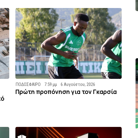
ΠΟΔΟΣΦΑΙΡΟ
7:59 μμ
6 Αυγούστου, 2026
Πρώτη προπόνηση για τον Γκαρσία
κό