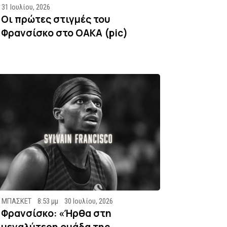
31 Ιουλίου, 2026
Οι πρώτες στιγμές του
Φρανσίσκο στο ΟΑΚΑ (pic)
ΜΠΑΣΚΕΤ
8:53 μμ
30 Ιουλίου, 2026
Φρανσίσκο: «Ήρθα στη
μεγαλύτερη ομάδα της