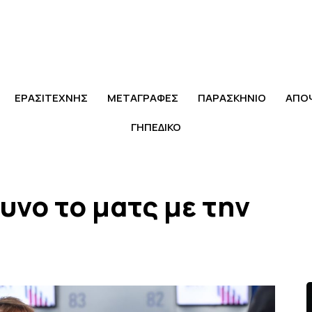
ΕΡΑΣΙΤΕΧΝΗΣ
ΜΕΤΑΓΡΑΦΕΣ
ΠΑΡΑΣΚΗΝΙΟ
ΑΠΟ
ΓΗΠΕΔΙΚΟ
υνο το ματς με την