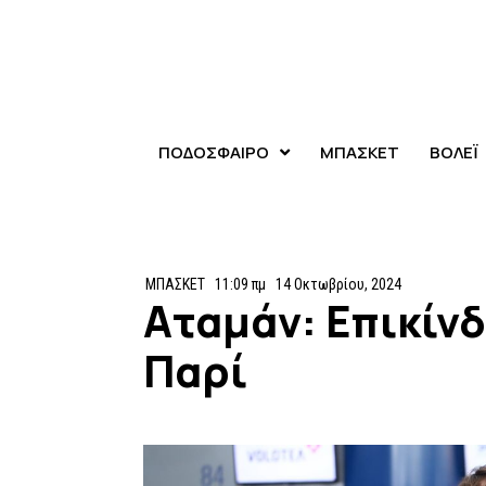
ΠΟΔΟΣΦΑΙΡΟ
ΜΠΑΣΚΕΤ
ΒΟΛΕΪ
ΜΠΑΣΚΕΤ
11:09 πμ
14 Οκτωβρίου, 2024
Αταμάν: Επικίνδ
Παρί