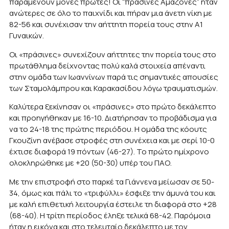
παραμένουν μόνες πρώτες! Οι “πράσινες Αμαζόνες” ήταν
ανώτερες σε όλο το παιχνίδι και πήραν μια άνετη νίκη με
82-56 και συνέχισαν την αήττητη πορεία τους στην Α1
Γυναικών.
Οι «πράσινες» συνεχίζουν αήττητες την πορεία τους στο
πρωτάθλημα δείχνοντας πολύ καλά στοιχεία απέναντι
στην ομάδα των Ιωαννίνων παρά τις σημαντικές απουσίες
των Σταμολάμπρου και Καρακασίδου λόγω τραυματισμών.
Καλύτερα ξεκίνησαν οι «πράσινες» στο πρώτο δεκάλεπτο
και προηγήθηκαν με 16-10. Διατήρησαν το προβάδισμα για
να το 24-18 της πρώτης περιόδου. Η ομάδα της κόουτς
Γκουζίνη ανέβασε στροφές στη συνέχεια και με σερί 10-0
έχτισε διαφορά 19 πόντων (46-27). Το πρώτο ημίχρονο
ολοκληρώθηκε με +20 (50-30) υπέρ του ΠΑΟ.
Με την επιστροφή στο παρκέ τα Γιάννενα μείωσαν σε 50-
34, όμως και πάλι το «τριφύλλι» έσφιξε την άμυνά του και
με καλή επιθετική λειτουργία έστειλε τη διαφορά στο +28
(68-40). Η τρίτη περίοδος έληξε τελικά 68-42. Παρόμοια
ήταν η εικόνα και στο τελευταίο δεκάλεπτο με τον