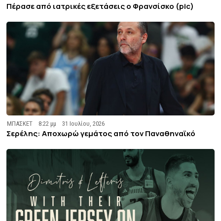
Πέρασε από ιατρικές εξετάσεις ο Φρανσίσκο (pic)
ΜΠΑΣΚΕΤ
8:22 μμ
31 Ιουλίου, 2026
Σερέλης: Αποχωρώ γεμάτος από τον Παναθηναϊκό