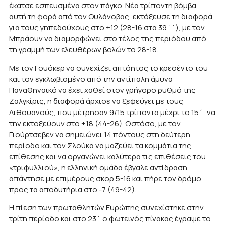
έκατσε εσπευσμένα στον πάγκο. Νέα τρίποντη βόμβα,
αυτή τη φορά από τον Ουλάνοβας, εκτόξευσε τη διαφορά
για τους γηπεδούχους στο +12 (28-16 στα 39΄΄), με τον
Μπράουν να διαμορφώνει στο τέλος της περιόδου από
τη γραμμή των ελευθέρων βολών το 28-18.
Με τον Γουόκερ να συνεχίζει απτόητος το κρεσέντο του
και τον εγκλωβισμένο από την αντίπαλη άμυνα
Παναθηναϊκό να έχει χαθεί στον γρήγορο ρυθμό της
Ζαλγκίρις, η διαφορά άρχισε να ξεφεύγει με τους
Λιθουανούς, που μέτρησαν 9/15 τρίποντα μέχρι το 15΄, να
την εκτοξεύουν στο +18 (44-26). Ωστόσο, με τον
Γιούρτσεβεν να σημειώνει 14 πόντους στη δεύτερη
περίοδο και τον Σλούκα να μαζεύει τα κομμάτια της
επίθεσης και να οργανώνει καλύτερα τις επιθέσεις του
«τριφυλλιού», η ελληνική ομάδα έβγαλε αντίδραση,
απάντησε με επιμέρους σκορ 5-16 και πήρε τον δρόμο
προς τα αποδυτήρια στο -7 (49-42).
Η πίεση των πρωταθλητών Ευρώπης συνεχίστηκε στην
τρίτη περίοδο και στο 23΄ ο φωτεινός πίνακας έγραψε το