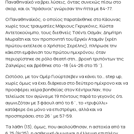
Παναθηναϊκό να βρει λύσεις, όντας συνεχώς πίσω στο
σκορ, και οι “πράσινοι” γνώρισαν την ήττα με 84-77.
Ο Παναθηναϊκός, ο οποίος παρατάχθηκε στο Κάουνας
χωρίς τους τραυματίες Μάριους Γκριγκόνις, Κώστα
Αντετοκούνμπο, τους διεθνείς Τσέντι Οσμάν, Δημήτρη
Μωραΐτη και τον προπονητή του Εργκίν Αταμάν (χρέη
πρώτου εκτέλεσε ο Χρήστος Σερέλης), πλήρωσε την
κάκιστη εμφάνιση του πρώτου ημιχρόνου, όταν
περιορίστηκε σε ρόλο θεατή στη… βροχή τριπόντων της
Ζαλγκίρις και βρέθηκε στο -18 (44-26 στο 15΄).
Ωστόσο, με τον Ομέρ Γιούρτσεβεν να κάνει το… step up,
χωρίς όμως να έχει διάρκεια στο δεύτερο ημίχρονο και να
προσφέρει χείρα βοηθείας στον Κέντρικ Ναν, που
τελείωσε τον αγώνα με 19 πόντους παρά το γεγονός ότι
αγωνιζόταν με 3 φάουλ από το 6΄, το «τριφύλλι»
κατάφερε όχι μόνο να επιστρέψει, αλλά και να
προσπεράσει στο 26΄ με 57-59.
Τα λάθη (13), όμως, που ακολούθησαν, η αστοχία από τα
6,75 (9/25), η ασθενική άμυνα και η έλλειψη επιπλέον