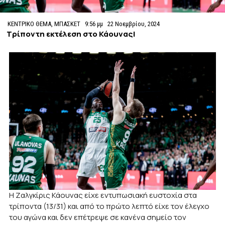
ΚΕΝΤΡΙΚΟ ΘΕΜΑ
,
ΜΠΑΣΚΕΤ
9:56 μμ
22 Νοεμβρίου, 2024
Τρίποντη εκτέλεση στο Κάουνας!
Η Ζαλγκίρις Κάουνας είχε εντυπωσιακή ευστοχία στα
τρίποντα (13/31) και από το πρώτο λεπτό είχε τον έλεγχο
του αγώνα και δεν επέτρεψε σε κανένα σημείο τον