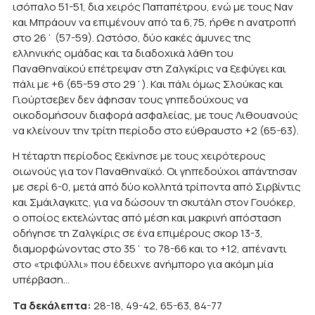
ισόπαλο 51-51, δια χειρός Παπαπέτρου, ενώ με τους Ναν
και Μπράουν να επιμένουν από τα 6,75, ήρθε η ανατροπή
στο 26΄ (57-59). Ωστόσο, δύο κακές άμυνες της
ελληνικής ομάδας και τα διαδοχικά λάθη του
Παναθηναϊκού επέτρεψαν στη Ζαλγκίρις να ξεφύγει και
πάλι με +6 (65-59 στο 29΄). Και πάλι όμως Σλούκας και
Γιούρτσεβεν δεν άφησαν τους γηπεδούχους να
οικοδομήσουν διαφορά ασφαλείας, με τους Λιθουανούς
να κλείνουν την τρίτη περίοδο στο εύθραυστο +2 (65-63).
Η τέταρτη περίοδος ξεκίνησε με τους χειρότερους
οιωνούς για τον Παναθηναϊκό. Οι γηπεδούχοι απάντησαν
με σερί 6-0, μετά από δύο κολλητά τρίποντα από Σιρβίντις
και Σμάιλαγκιτς, για να δώσουν τη σκυτάλη στον Γουόκερ,
ο οποίος εκτελώντας από μέση και μακρινή απόσταση
οδήγησε τη Ζαλγκίρις σε ένα επιμέρους σκορ 13-3,
διαμορφώνοντας στο 35΄ το 78-66 και το +12, απέναντι
στο «τριφύλλι» που έδειχνε ανήμπορο για ακόμη μία
υπέρβαση…
Τα δεκάλεπτα:
28-18, 49-42, 65-63, 84-77