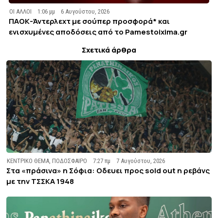
ΟΙ ΑΛΛΟΙ
1:06 μμ
6 Αυγούστου, 2026
ΠΑΟΚ-Άντερλεχτ με σούπερ προσφορά* και
ενισχυμένες αποδόσεις από το Pamestoixima.gr
Σχετικά άρθρα
ΚΕΝΤΡΙΚΟ ΘΕΜΑ
,
ΠΟΔΟΣΦΑΙΡΟ
7:27 πμ
7 Αυγούστου, 2026
Στα «πράσινα» η Σόφια: Οδευει προς sold out η ρεβάνς
με την ΤΣΣΚΑ 1948