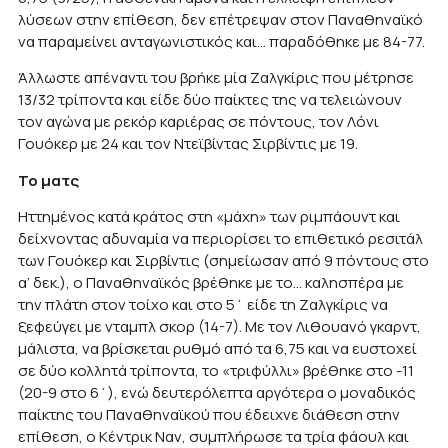
λύσεων στην επίθεση, δεν επέτρεψαν στον Παναθηναϊκό
να παραμείνει ανταγωνιστικός και… παραδόθηκε με 84-77.
Άλλωστε απέναντι του βρήκε μία Ζαλγκίρις που μέτρησε
13/32 τρίποντα και είδε δύο παίκτες της να τελειώνουν
τον αγώνα με ρεκόρ καριέρας σε πόντους, τον Λόνι
Γουόκερ με 24 και τον Ντεϊβίντας Σιρβίντις με 19.
Το ματς
Ηττημένος κατά κράτος στη «μάχη» των ριμπάουντ και
δείχνοντας αδυναμία να περιορίσει το επιθετικό ρεσιτάλ
των Γουόκερ και Σιρβίντις (σημείωσαν από 9 πόντους στο
α’ δεκ.), ο Παναθηναϊκός βρέθηκε με το… καλησπέρα με
την πλάτη στον τοίχο και στο 5΄ είδε τη Ζαλγκίρις να
ξεφεύγει με νταμπλ σκορ (14-7). Με τον Λιθουανό γκαρντ,
μάλιστα, να βρίσκεται ρυθμό από τα 6,75 και να ευστοχεί
σε δύο κολλητά τρίποντα, το «τριφύλλι» βρέθηκε στο -11
(20-9 στο 6΄), ενώ δευτερόλεπτα αργότερα ο μοναδικός
παίκτης του Παναθηναϊκού που έδειχνε διάθεση στην
επίθεση, ο Κέντρικ Ναν, συμπλήρωσε τα τρία φάουλ και