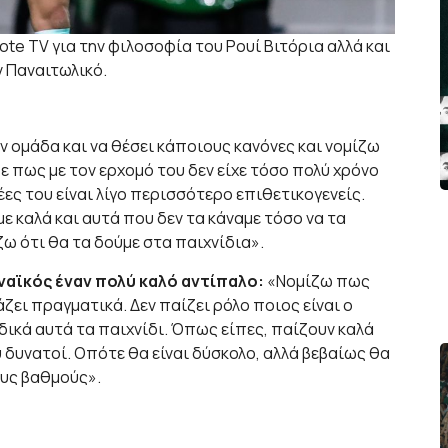
te TV για την φιλοσοφία του Ρουί Βιτόρια αλλά και
ν Παναιτωλικό.
 ομάδα και να θέσει κάποιους κανόνες και νομίζω
πε πως με τον ερχομό του δεν είχε τόσο πολύ χρόνο
δέες του είναι λίγο περισσότερο επιθετικογενείς.
ε καλά και αυτά που δεν τα κάναμε τόσο να τα
ζω ότι θα τα δούμε στα παιχνίδια».
ναϊκός έναν πολύ καλό αντίπαλο:
«Νομίζω πως
ζει πραγματικά. Δεν παίζει ρόλο ποιος είναι ο
ιδικά αυτά τα παιχνίδι. Όπως είπες, παίζουν καλά
ύ δυνατοί. Οπότε θα είναι δύσκολο, αλλά βεβαίως θα
ους βαθμούς».