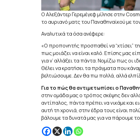
Ο Αλεξάντερ Γερεμέγεφ μίλησε στην Cosmo
το αυριανό ματς του Παναθηναϊκού με το
Αναλυτικά τα όσα ανέφερε:
«O προπονητής προσπαθεί να “χτίσει” την
πως μοιάζει να είναι καλό. Επίσης μας εί
για ν’ αλλάξει τα πάντα. Νομίζω πως οι ι
Θέλει να κρατήσει τα πράγματα που κάναμ
βελτιώσουμε. Δεν θα πω πολλά, αλλά ελπί
Για το πώς θα αντιμετωπίσει ο Παναθη
στην ομάδα μας ο τρόπος σκέψης δεν αλλά
αντίπαλος, πάντα πρέπει να νικάμε και ε
αυτή τη χρονιά, στην έδρα τους είναι πολ
βάλουμε τα δυνατά μας για να πάρουμε τ