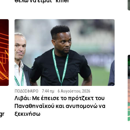
θέλω να είμαι “killer”
ΠΟΔΟΣΦΑΙΡΟ
7:44 πμ
6 Αυγούστου, 2026
Λιβάι: Με έπεισε το πρότζεκτ του
Παναθηναϊκού και ανυπομονώ να
gr
ξεκινήσω