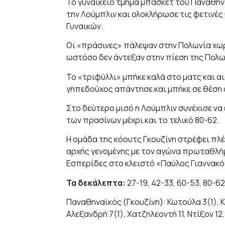
Το γυναικείο τμήμα μπάσκετ του Παναθην
την Λούμπλιν και ολοκλήρωσε τις φετινές
Γυναικών.
Οι «πράσινες» πάλεψαν στην Πολωνία χω
ωστόσο δεν άντεξαν στην πίεση της Πολω
Το «τριφύλλι» μπήκε καλά στο ματς και α
γηπεδούχος απάντησε και μπήκε σε θέση ο
Στο δεύτερο μισό η Λούμπλιν συνέχισε ν
των πρασίνων μέχρι και το τελικό 80-62.
Η ομάδα της κόουτς Γκουζίνη στρέφει πλέ
αρχής γενομένης με τον αγώνα πρωταθλήμα
Εσπερίδες στο κλειστό «Παύλος Γιαννακ
Τα δεκάλεπτα:
27-19, 42-33, 60-53, 80-62
Παναθηναϊκός (Γκουζίνη): Κωτούλα 3(1), Κό
Αλεξανδρή 7(1), Χατζηλεοντή 11, Ντίξον 12