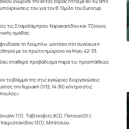
αϊκού γνώρισε την εκτός έδρας ήττα με 80-62 από
 υποχρεώσεις του για τον Β’ Όμιλο του Eurocup
ρίς τις Σταμολάμπρου, Καρακασίδου και Τζόουνς
νικής ομάδας.
ιφνιδίασε τη Λούμπλιν, ωστόσο στη συνέχεια η
δηγού με το πρώτο ημίχρονο να λήγει 42-33.
α έχει σταθερό προβάδισμα παρά τις προσπάθειες
ον το βλέμμα της στις εγχώριες διοργανώσεις
τος την Κυριακή (1/12, 14:30) κόντρα στις
όπουλος».
νιαλη 7(1), Τσβίτκοβιτς 8(2), Πατσιατζή 1,
, Χαιριστανίδου 13(1), Μπάτσιου.