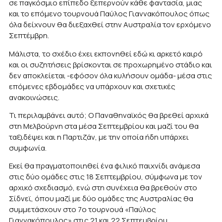
σε παγκόσμιο επίπεδο ξεπερνούν κάθε φαντασία, μιας
και το επόμενο τουρνουά Παύλος Γιαννακόπουλος όπως
όλα δείχνουν θα διεξαχθεί στην Αυστραλία τον ερχόμενο
Σεπτέμβρη.
Μάλιστα, το σχέδιο έχει εκπονηθεί εδώ κι αρκετό καιρό
και οι συζητήσεις βρίσκονται σε προχωρημένο στάδιο και
δεν αποκλείεται -εφόσον όλα κυλήσουν ομάδα- μέσα στις
επόμενες εβδομάδες να υπάρχουν και σχετικές
ανακοινώσεις.
Τι περιλαμβάνει αυτό; Ο Παναθηναϊκός θα βρεθεί αρχικά
στη Μελβούρνη στα μέσα Σεπτεμβρίου και μαζί του θα
ταξιδέψει και η Παρτιζάν, με την οποία ήδη υπάρχει
συμφωνία.
Εκεί θα πραγματοποιηθεί ένα φιλικό παιχνίδι ανάμεσα
στις δύο ομάδες στις 18 Σεπτεμβρίου, σύμφωνα με τον
αρχικό σχεδιασμό, ενώ στη συνέχεια θα βρεθούν στο
Σίδνεϊ, όπου μαζί με δύο ομάδες της Αυστραλίας θα
συμμετάσχουν στο 7ο τουρνουά «Παύλος
Γιαννακόπουλος» στις 21 και 22 Σεπτεμβρίου.