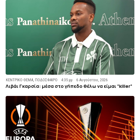
ΚΕΝΤΡΙΚΟ ΘΕΜΑ
,
ΠΟΔΟΣΦΑΙΡΟ
4:35 μμ
6 Αυγούστου, 2026
Λιβάι Γκαρσία: μέσα στο γήπεδο θέλω να είμαι “killer”