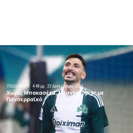
ΠΟΔΟΣΦΑΙΡΟ
4:48 μμ
23 Δεκεμβρίου, 2024
Χωρίς Μπακασέτα, Μλαντένοβιτς με
Πανσερραϊκό