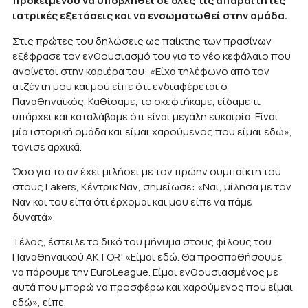
προκειμένου να υποβληθεί σε όλες τις απαραίτητες
ιατρικές εξετάσεις και να ενσωματωθεί στην ομάδα.
Στις πρώτες του δηλώσεις ως παίκτης των πρασίνων
εξέφρασε τον ενθουσιασμό του για το νέο κεφάλαιο που
ανοίγεται στην καριέρα του: «Είχα τηλέφωνο από τον
ατζέντη μου και μού είπε ότι ενδιαφέρεται ο
Παναθηναϊκός. Καθίσαμε, το σκεφτήκαμε, είδαμε τι
υπάρχει και καταλάβαμε ότι είναι μεγάλη ευκαιρία. Είναι
μία ιστορική ομάδα και είμαι χαρούμενος που είμαι εδώ»,
τόνισε αρχικά.
Όσο για το αν έχει μιλήσει με τον πρώην συμπαίκτη του
στους Lakers, Κέντρικ Ναν, σημείωσε: «Ναι, μίλησα με τον
Ναν και του είπα ότι έρχομαι και μου είπε να πάμε
δυνατά».
Τέλος, έστειλε το δικό του μήνυμα στους φίλους του
Παναθηναϊκού AKTOR: «Είμαι εδώ. Θα προσπαθήσουμε
να πάρουμε την EuroLeague. Είμαι ενθουσιασμένος με
αυτά που μπορώ να προσφέρω και χαρούμενος που είμαι
εδώ», είπε.