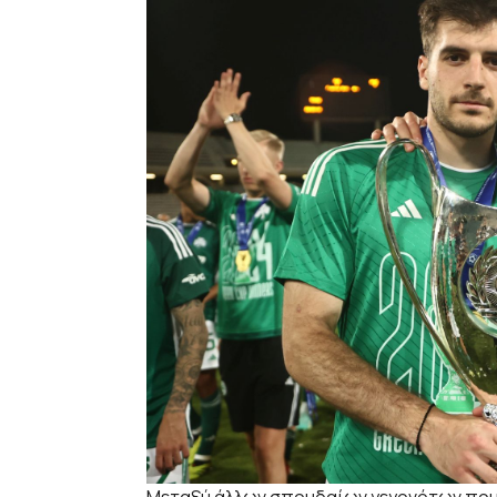
Μεταξύ άλλων σπουδαίων γεγονότων που 