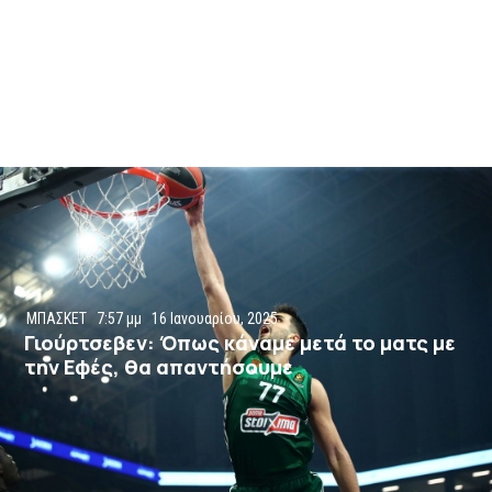
ΜΠΑΣΚΕΤ
7:57 μμ
16 Ιανουαρίου, 2025
Γιούρτσεβεν: Όπως κάναμε μετά το ματς με
την Εφές, θα απαντήσουμε