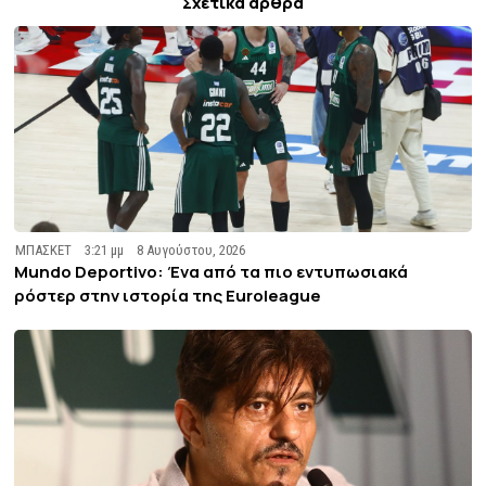
Σχετικά άρθρα
ΜΠΑΣΚΕΤ
3:21 μμ
8 Αυγούστου, 2026
Mundo Deportivo: Ένα από τα πιο εντυπωσιακά
ρόστερ στην ιστορία της Euroleague