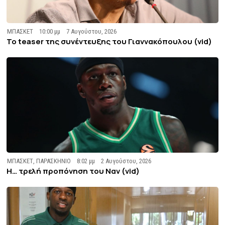
ΜΠΑΣΚΕΤ
10:00 μμ
7 Αυγούστου, 2026
To teaser της συνέντευξης του Γιαννακόπουλου (vid)
ΜΠΑΣΚΕΤ
,
ΠΑΡΑΣΚΗΝΙΟ
8:02 μμ
2 Αυγούστου, 2026
Η… τρελή προπόνηση του Ναν (vid)