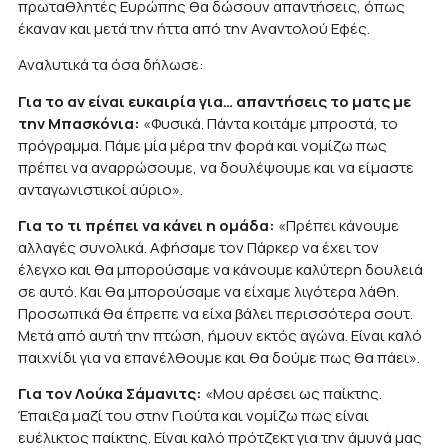
πρωταθλητές Ευρώπης θα δώσουν απαντήσεις, όπως
έκαναν και μετά την ήττα από την Αναντολού Εφές.
Αναλυτικά τα όσα δήλωσε:
Για το αν είναι ευκαιρία για… απαντήσεις το ματς με
την Μπασκόνια:
«Φυσικά. Πάντα κοιτάμε μπροστά, το
πρόγραμμα. Πάμε μία μέρα την φορά και νομίζω πως
πρέπει να αναρρώσουμε, να δουλέψουμε και να είμαστε
ανταγωνιστικοί αύριο».
Για το τι πρέπει να κάνει η ομάδα:
«Πρέπει κάνουμε
αλλαγές συνολικά. Αφήσαμε τον Πάρκερ να έχει τον
έλεγχο και θα μπορούσαμε να κάνουμε καλύτερη δουλειά
σε αυτό. Και θα μπορούσαμε να είχαμε λιγότερα λάθη.
Προσωπικά θα έπρεπε να είχα βάλει περισσότερα σουτ.
Μετά από αυτή την πτώση, ήμουν εκτός αγώνα. Είναι καλό
παιχνίδι για να επανέλθουμε και θα δούμε πως θα πάει».
Για τον Λούκα Σάμανιτς:
«Μου αρέσει ως παίκτης.
Έπαιξα μαζί του στην Γιούτα και νομίζω πως είναι
ευέλικτος παίκτης. Είναι καλό πρότζεκτ για την άμυνά μας