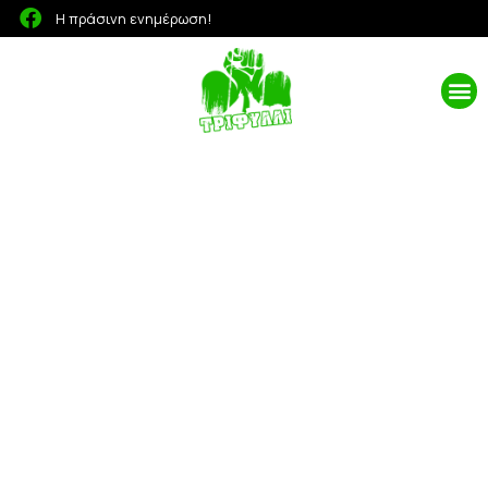
Η πράσινη ενημέρωση!
ΠΡΑΣΙΝΟ