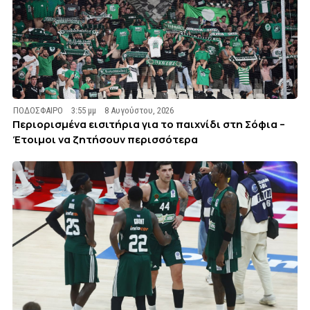
ΠΟΔΟΣΦΑΙΡΟ
3:55 μμ
8 Αυγούστου, 2026
Περιορισμένα εισιτήρια για το παιχνίδι στη Σόφια –
Έτοιμοι να ζητήσουν περισσότερα