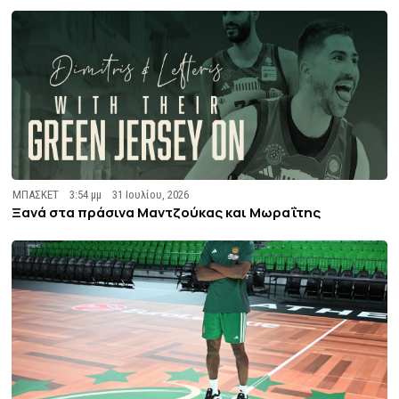
ΜΠΑΣΚΕΤ
3:54 μμ
31 Ιουλίου, 2026
Ξανά στα πράσινα Μαντζούκας και Μωραΐτης