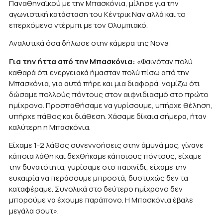
Παναθηναϊκού με την Μπασκόνια, μίλησε για την
αγωνιστική κατάσταση του Κέντρικ Ναν αλλά και το
επερχόμενο ντέρμπι με τον Ολυμπιακό.
Αναλυτικά όσα δήλωσε στην κάμερα της Nova:
Για την ήττα από την Μπασκόνια:
«Φαινόταν πολύ
καθαρά ότι ενεργειακά ήμασταν πολύ πίσω από την
Μπασκόνια, για αυτό πήρε και μια διαφορά, νομίζω ότι
δώσαμε πολλούς πόντους στον αιφνιδιασμό στο πρώτο
ημίχρονο. Προσπαθήσαμε να γυρίσουμε, υπήρχε θέληση,
υπήρχε πάθος και διάθεση. Χάσαμε δίκαια σήμερα, ήταν
καλύτερη η Μπασκόνια.
Είχαμε 1-2 λάθος συνεννοήσεις στην άμυνά μας, γίνανε
κάποια λάθη και δεχθήκαμε κάποιους πόντους, είχαμε
την δυνατότητα, γυρίσαμε στο παιχνίδι, είχαμε την
ευκαιρία να περάσουμε μπροστά, δυστυχώς δεν τα
καταφέραμε. Συνολικά στο δεύτερο ημίχρονο δεν
μπορούμε να έχουμε παράπονο. Η Μπασκόνια έβαλε
μεγάλα σουτ».