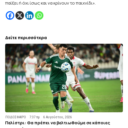
παίξει ή όχι ίσως και να κρίνουν το παιχνίδι».
Δείτε περισσότερα
ΠΟΔΟΣΦΑΙΡΟ
7:37 πμ
6 Αυγούστου, 2026
Πελίστρι: Θα πρέπει να βελτιωθούμε σε κάποιες