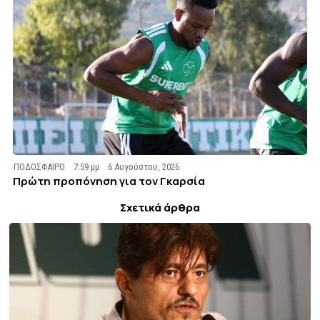
ΠΟΔΟΣΦΑΙΡΟ
7:59 μμ
6 Αυγούστου, 2026
Πρώτη προπόνηση για τον Γκαρσία
Σχετικά άρθρα