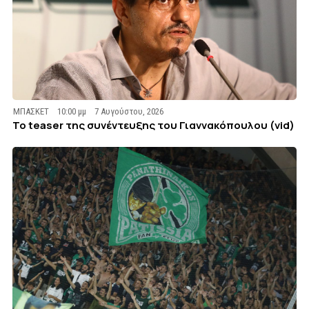
ΜΠΑΣΚΕΤ
10:00 μμ
7 Αυγούστου, 2026
To teaser της συνέντευξης του Γιαννακόπουλου (vid)