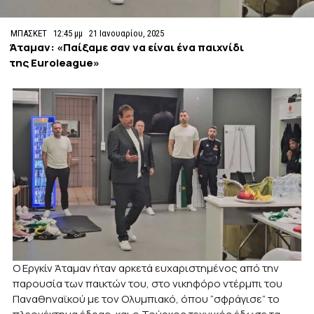
ΜΠΑΣΚΕΤ
12:45 μμ
21 Ιανουαρίου, 2025
Άταμαν: «Παίξαμε σαν να είναι ένα παιχνίδι
της Euroleague»
Ο Εργκίν Άταμαν ήταν αρκετά ευχαριστημένος από την
παρουσία των παικτών του, στο νικηφόρο ντέρμπι του
Παναθηναϊκού με τον Ολυμπιακό, όπου “σφράγισε” το