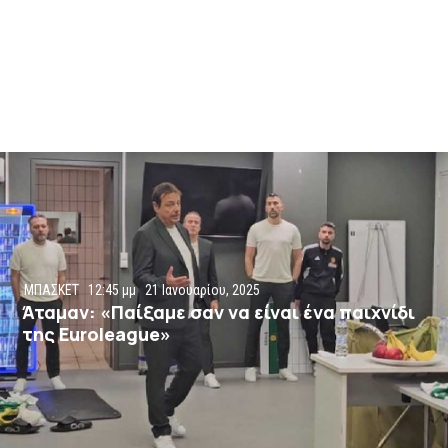
ΜΠΑΣΚΕΤ
12:45 μμ
21 Ιανουαρίου, 2025
Άταμαν: «Παίξαμε σαν να είναι ένα παιχνίδι
της Euroleague»