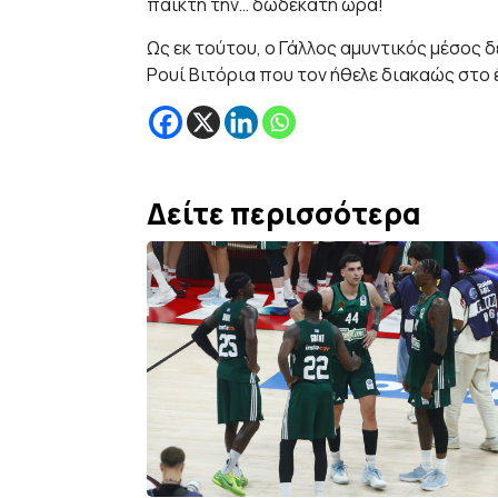
παίκτη την… δωδεκάτη ώρα!
Ως εκ τούτου, ο Γάλλος αμυντικός μέσος δ
Ρουί Βιτόρια που τον ήθελε διακαώς στο 
Δείτε περισσότερα