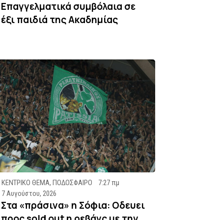
Επαγγελματικά συμβόλαια σε
έξι παιδιά της Ακαδημίας
ΚΕΝΤΡΙΚΟ ΘΕΜΑ
,
ΠΟΔΟΣΦΑΙΡΟ
7:27 πμ
7 Αυγούστου, 2026
Στα «πράσινα» η Σόφια: Οδευει
προς sold out η ρεβάνς με την