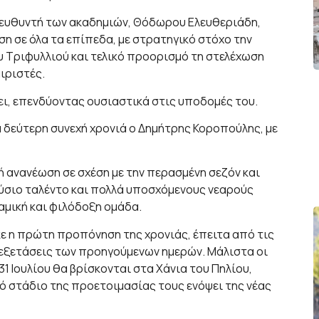
διευθυντή των ακαδημιών, Θόδωρου Ελευθεριάδη,
η σε όλα τα επίπεδα, με στρατηγικό στόχο την
 Τριφυλλιού και τελικό προορισμό τη στελέχωση
ιριστές.
ει, επενδύοντας ουσιαστικά στις υποδομές του.
ια δεύτερη συνεχή χρονιά ο Δημήτρης Κοροπούλης, με
ή ανανέωση σε σχέση με την περασμένη σεζόν και
ύσιο ταλέντο και πολλά υποσχόμενους νεαρούς
μική και φιλόδοξη ομάδα.
ε η πρώτη προπόνηση της χρονιάς, έπειτα από τις
 εξετάσεις των προηγούμενων ημερών. Μάλιστα οι
31 Ιουλίου θα βρίσκονται στα Χάνια του Πηλίου,
 στάδιο της προετοιμασίας τους ενόψει της νέας