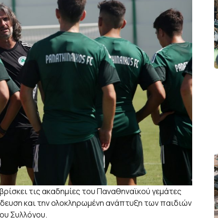
 βρίσκει τις ακαδημίες του Παναθηναϊκού γεμάτες
ίδευση και την ολοκληρωμένη ανάπτυξη των παιδιών
ου Συλλόγου.