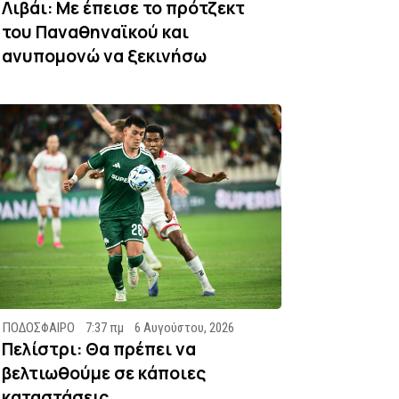
Λιβάι: Με έπεισε το πρότζεκτ
του Παναθηναϊκού και
ανυπομονώ να ξεκινήσω
ΠΟΔΟΣΦΑΙΡΟ
7:37 πμ
6 Αυγούστου, 2026
Πελίστρι: Θα πρέπει να
βελτιωθούμε σε κάποιες
καταστάσεις