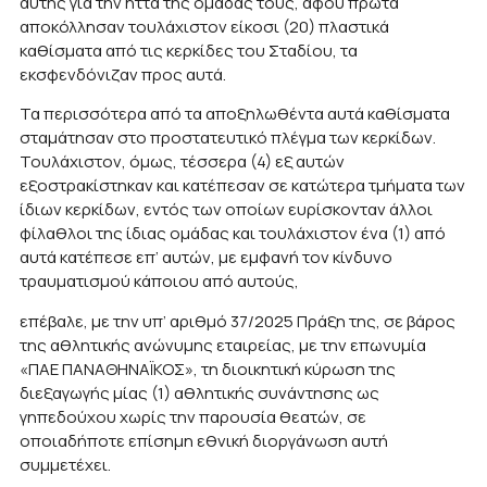
αυτής για την ήττα της ομάδας τους, αφού πρώτα
αποκόλλησαν τουλάχιστον είκοσι (20) πλαστικά
καθίσματα από τις κερκίδες του Σταδίου, τα
εκσφενδόνιζαν προς αυτά.
Τα περισσότερα από τα αποξηλωθέντα αυτά καθίσματα
σταμάτησαν στο προστατευτικό πλέγμα των κερκίδων.
Τουλάχιστον, όμως, τέσσερα (4) εξ αυτών
εξοστρακίστηκαν και κατέπεσαν σε κατώτερα τμήματα των
ίδιων κερκίδων, εντός των οποίων ευρίσκονταν άλλοι
φίλαθλοι της ίδιας ομάδας και τουλάχιστον ένα (1) από
αυτά κατέπεσε επ’ αυτών, με εμφανή τον κίνδυνο
τραυματισμού κάποιου από αυτούς,
επέβαλε, με την υπ’ αριθμό 37/2025 Πράξη της, σε βάρος
της αθλητικής ανώνυμης εταιρείας, με την επωνυμία
«ΠΑΕ ΠΑΝΑΘΗΝΑΪΚΟΣ», τη διοικητική κύρωση της
διεξαγωγής μίας (1) αθλητικής συνάντησης ως
γηπεδούχου χωρίς την παρουσία θεατών, σε
οποιαδήποτε επίσημη εθνική διοργάνωση αυτή
συμμετέχει.