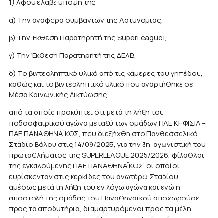
1) Αφού έλαβε υπόψη της
α) Την αναφορά συμβάντων της Αστυνομίας,
β) Την Έκθεση Παρατηρητή της SuperLeague1,
γ) Την Έκθεση Παρατηρητή της ΔΕΑΒ,
δ) Το βιντεοληπτικό υλικό από τις κάμερες του γηπέδου,
καθώς και το βιντεοληπτικό υλικό που αναρτήθηκε σε
Μέσα Κοινωνικής Δικτύωσης,
από τα οποία προκύπτει ότι μετά τη λήξη του
ποδοσφαιρικού αγώνα μεταξύ των ομάδων ΠΑΕ ΚΗΦΙΣΙΑ –
ΠΑΕ ΠΑΝΑΘΗΝΑΪΚΟΣ, που διεξήχθη στο Πανθεσσαλικό
Στάδιο Βόλου στις 14/09/2025, για την 3η αγωνιστική του
πρωταθλήματος της SUPERLEAGUE 2025/2026, φίλαθλοι
της εγκαλούμενης ΠΑΕ ΠΑΝΑΘΗΝΑΪΚΟΣ, οι οποίοι
ευρίσκονταν στις κερκίδες του ανωτέρω Σταδίου,
αμέσως μετά τη λήξη του εν λόγω αγώνα και ενώ η
αποστολή της ομάδας του Παναθηναϊκού αποχωρούσε
προς τα αποδυτήρια, διαμαρτυρόμενοι προς τα μέλη