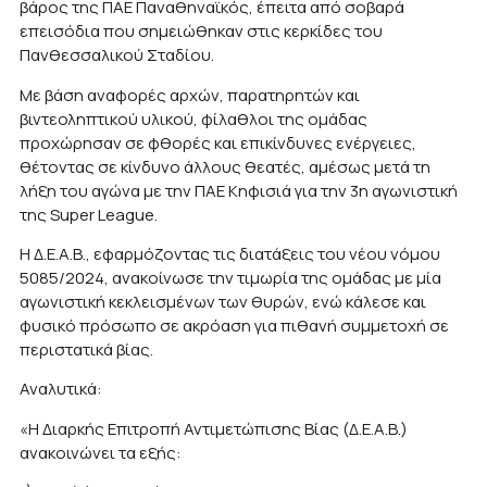
βάρος της ΠΑΕ Παναθηναϊκός, έπειτα από σοβαρά
επεισόδια που σημειώθηκαν στις κερκίδες του
Πανθεσσαλικού Σταδίου.
Με βάση αναφορές αρχών, παρατηρητών και
βιντεοληπτικού υλικού, φίλαθλοι της ομάδας
προχώρησαν σε φθορές και επικίνδυνες ενέργειες,
θέτοντας σε κίνδυνο άλλους θεατές, αμέσως μετά τη
λήξη του αγώνα με την ΠΑΕ Κηφισιά για την 3η αγωνιστική
της Super League.
Η Δ.Ε.Α.Β., εφαρμόζοντας τις διατάξεις του νέου νόμου
5085/2024, ανακοίνωσε την τιμωρία της ομάδας με μία
αγωνιστική κεκλεισμένων των θυρών, ενώ κάλεσε και
φυσικό πρόσωπο σε ακρόαση για πιθανή συμμετοχή σε
περιστατικά βίας.
Αναλυτικά:
«Η Διαρκής Επιτροπή Αντιμετώπισης Βίας (Δ.Ε.Α.Β.)
ανακοινώνει τα εξής: