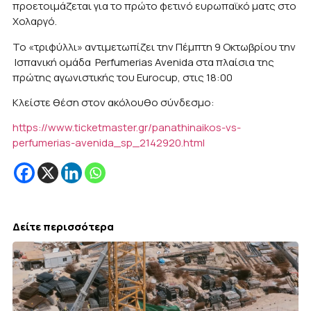
προετοιμάζεται για το πρώτο φετινό ευρωπαϊκό ματς στο
Χολαργό.
Το «τριφύλλι» αντιμετωπίζει την Πέμπτη 9 Οκτωβρίου την
Ισπανική ομάδα Perfumerias Avenida στα πλαίσια της
πρώτης αγωνιστικής του Eurocup, στις 18:00
Κλείστε θέση στον ακόλουθο σύνδεσμο:
https://www.ticketmaster.gr/panathinaikos-vs-
perfumerias-avenida_sp_2142920.html
Δείτε περισσότερα