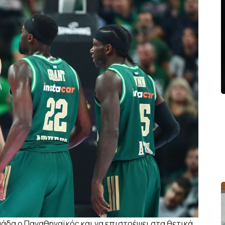
ομάδα ο Παναθηναϊκός και να επιστρέψει στα θετικά