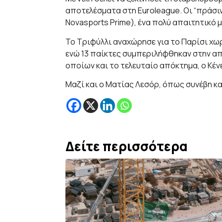
αποτελέσματα στη Euroleague. Οι “πράσιν
Novasports Prime), ένα πολύ απαιτητικό 
Το Τριφύλλι αναχώρησε για το Παρίσι χωρ
ενώ 13 παίκτες συμπεριλήφθηκαν στην απ
οποίων και το τελευταίο απόκτημα, ο Κέν
Μαζί και ο Ματίας Λεσόρ, όπως συνέβη κα
Δείτε περισσότερα