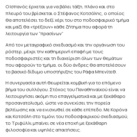
Ο Ισπανός έρχεται για να βάλει τάξη, πλάνο και στο
πλευρό του βρίσκεται ο Στέφανος Κοτσόλης, ο οποίος
θα αποτελέσει το δεξί χέρι του στο ποδοσφαιρικό τμήμα
και μαζί θα «τρέξουν» κάθε ζήτημα που αφορά τη
λειτουργία των “πρασίνων”
Από τον μεταγραφικό σχεδιασμό και την οργάνωση του
ρόστερ, μέχρι την καθημερινή επαφή με τους
ποδοσφαιριστές και τη διαχείριση όλων των θεμάτων
που αφορούν το τμήμα, οι δύο άνδρες θα αποτελέσουν
το βασικό δίδυμο υποστήριξης του Ράφα Μπενίτεθ.
Η συνεργασία αυτή θεωρείται κομβική για το επόμενο
βήμα του συλλόγου. Στόχος του Παναθηναϊκού είναι να
λειτουργήσει ακόμη πιο επαγγελματικά και με ξεκάθαρο
προσανατολισμό, ώστε να συνεχίσει την πορεία
βελτίωσης και να ενισχυθεί σε κάθε επίπεδο. Με Κορόνα
και Κοτσόλη στο τιμόνι του ποδοσφαιρικού σχεδιασμού,
το Τριφύλλι μπαίνει σε νέα εποχή με ξεκάθαρη
φιλοσοφία και υψηλές απαιτήσεις.