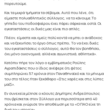
πορευτούμε.
Και τα μικρά τμήματα τα σέβομαι. Αυτό που λένε, ότι
είμαστε πολυαθλητικός σύλλογος, να το κάνουμε.Το
γήπεδο του ποδοσφαίρου έχει πάρει σάρκα και οστά. Οι
εγκαταστάσεις οι δικές μας είναι πιο απλές.
Πλέον, είμαστε και εμείς πολύ κοντά να μπει ο ανάδοχος
και να ξεκινήσει το έργο όπως πρέπει. Το να έχει δικές
του εγκαταστάσεις ο σύλλογος, αυτό θα τον βοηθήσει,
όχι μόνο οικονομικά, αλλά και αγωνιστικά, αθλητικά».
Κατόπιν πήρε τον λόγο ο εμβληματικός Ρούλης
Αγραπιδάκης που ο ίδιος ανέφερε ότι φέτος
συμπληρώνει 57 χρόνια στον Παναθηναϊκό και το μήνυμα
του στο τέλος ήταν ξεκάθαρο «Στις χαρές και στις λύπες
μαζί».
Εν συνεχεία μίλησε ο κόουτς Δημήτρης Ανδρεόπουλος
που βρίσκεται στον Σύλλογο για περισσότερα από 40
χρόνια και γνώρισε την αποθέωση με το «Ο ΠΑΟ είχε τη
δική του ιστορία»