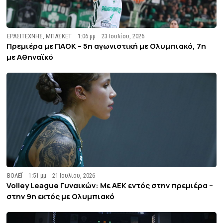
ΕΡΑΣΙΤΕΧΝΗΣ
,
ΜΠΑΣΚΕΤ
1:06 μμ
23 Ιουλίου, 2026
Πρεμιέρα με ΠΑΟΚ – 5η αγωνιστική με Ολυμπιακό, 7η
με Αθηναϊκό
ΒΟΛΕΪ
1:51 μμ
21 Ιουλίου, 2026
Volley League Γυναικών: Με ΑΕΚ εντός στην πρεμιέρα –
στην 9η εκτός με Ολυμπιακό