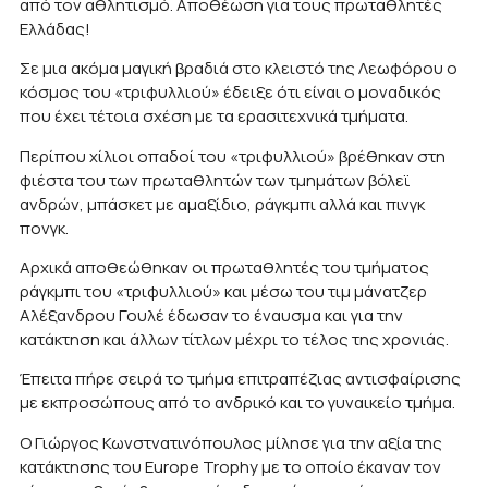
από τον αθλητισμό. Αποθέωση για τους πρωταθλητές
Ελλάδας!
Σε μια ακόμα μαγική βραδιά στο κλειστό της Λεωφόρου ο
κόσμος του «τριφυλλιού» έδειξε ότι είναι ο μοναδικός
που έχει τέτοια σχέση με τα ερασιτεχνικά τμήματα.
Περίπου χίλιοι οπαδοί του «τριφυλλιού» βρέθηκαν στη
φιέστα του των πρωταθλητών των τμημάτων βόλεϊ
ανδρών, μπάσκετ με αμαξίδιο, ράγκμπι αλλά και πινγκ
πονγκ.
Αρχικά αποθεώθηκαν οι πρωταθλητές του τμήματος
ράγκμπι του «τριφυλλιού» και μέσω του τιμ μάνατζερ
Αλέξανδρου Γουλέ έδωσαν το έναυσμα και για την
κατάκτηση και άλλων τίτλων μέχρι το τέλος της χρονιάς.
Έπειτα πήρε σειρά το τμήμα επιτραπέζιας αντισφαίρισης
με εκπροσώπους από το ανδρικό και το γυναικείο τμήμα.
Ο Γιώργος Κωνστνατινόπουλος μίλησε για την αξία της
κατάκτησης του Europe Trophy με το οποίο έκαναν τον