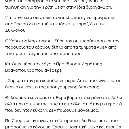
γύρο του θριάμβου στο γήπεδο, ενώ οι γυναίκες
τιμήθηκαν για την Τρίτη θέση στην ίδια διοργάνωση.
Στη συνέχεια σείστηκε το γήπεδο και έγινε πραγματική
αποθέωση για το τμήμα μπάσκετ με αμαξίδιο του
Συλλόγου.
Ο Χρήστος Μαρτσάκης εξήρε την συμπαράσταση και την
παρουσία του κόσμου δίπλα από τα τμήματα ΑμεΑ από
την πρώτη στιγμή της σύστασης τους.
Κατόπιν πήρε τον λόγο ο Πρόεδρος κ. Δημήτρης
Βρανόπουλος που ανέφερε
«Σήμερα ήταν μια χαρούμενη μέρα. Αυτό που έγινε φέτος
ήταν η συνέχεια της προηγούμενης διοικησης.
Θέλουμε να κάνουμε σταθερά βήματα, όχι μόνο στο βόλεϊ,
αλλά παντού. Κρατάω πρώτα από όλα, ότι ήταν μια χρονιά
που δεν ήταν εύκολη. Δεν παίζουμε μόνοι μας.
Παίζουμε με ανταγωνιστικές ομάδες. Δείξαμε αυτό που
μπορούμε να κάνουμε. Έχουμε μαχητική ψυχή και έτσι θα