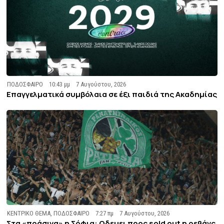
ΠΟΔΟΣΦΑΙΡΟ
10:43 μμ
7 Αυγούστου, 2026
Επαγγελματικά συμβόλαια σε έξι παιδιά της Ακαδημίας
ΚΕΝΤΡΙΚΟ ΘΕΜΑ
,
ΠΟΔΟΣΦΑΙΡΟ
7:27 πμ
7 Αυγούστου, 2026
Στα «πράσινα» η Σόφια: Οδευει προς sold out η ρεβάνς