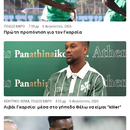
ΠΟΔΟΣΦΑΙΡΟ
7:59 μμ
6 Αυγούστου, 2026
Πρώτη προπόνηση για τον Γκαρσία
ΚΕΝΤΡΙΚΟ ΘΕΜΑ
,
ΠΟΔΟΣΦΑΙΡΟ
4:35 μμ
6 Αυγούστου, 2026
Λιβάι Γκαρσία: μέσα στο γήπεδο θέλω να είμαι “killer”