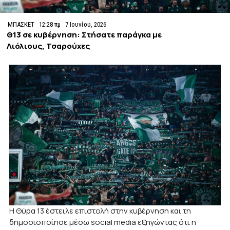
ΜΠΑΣΚΕΤ
12:28 πμ
7 Ιουνίου, 2026
Θ13 σε κυβέρνηση: Στήσατε παράγκα με
Λιόλιους, Τσαρούχες
Η Θύρα 13 έστειλε επιστολή στην κυβέρνηση και τη
δημοσιοποίησε μέσω social media εξηγώντας ότι η