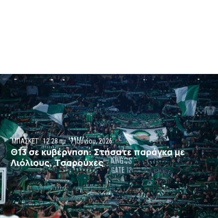
ΜΠΑΣΚΕΤ
12:28 πμ
7 Ιουνίου, 2026
Θ13 σε κυβέρνηση: Στήσατε παράγκα με
Λιόλιους, Τσαρούχες