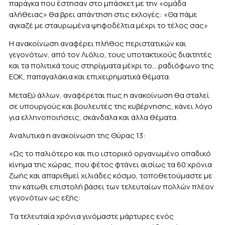
παράγκα που έστησαν στο μπάσκετ με την «ομάδα
αλήθειας» θα βρει απάντηση στις εκλογές: «Θα πάμε
αγκαζέ με σταυρωμένα ψηφοδέλτια μέχρι το τέλος σας»
Η ανακοίνωση αναφέρει πλήθος περιστατικών και
γεγονότων, από τον Λιόλιο, τους υποτακτικούς διαιτητές
και τα πολιτικά τους στηρίγματα μέχρι το… ραδιόφωνο της
ΕΟΚ, παπαγαλάκια και επιχειρηματικά θέματα.
Μεταξύ άλλων, αναφέρεται πως η ανακοίνωση θα σταλεί
σε υπουργούς και βουλευτές της κυβέρνησης, κάνει λόγο
για ελληνοποιήσεις, σκάνδαλα και άλλα θέματα.
Αναλυτικά η ανακοίνωση της Θύρας 13:
«Ως το παλιότερο και πιο ιστορικό οργανωμένο οπαδικό
κίνημα της χώρας, που φέτος φτάνει αισίως τα 60 χρόνια
ζωής και απαριθμεί χιλιάδες κόσμο, τοποθετούμαστε με
την κάτωθι επιστολή βάσει των τελευταίων πολλών πλέον
γεγονότων ως εξής:
Τα τελευταία χρόνια γινόμαστε μάρτυρες ενός