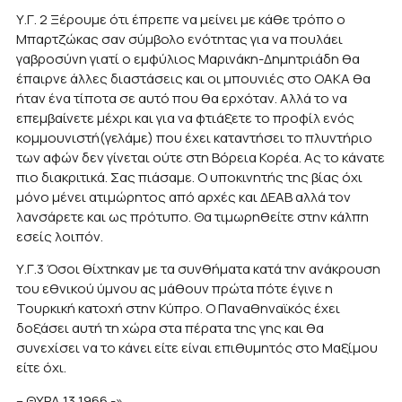
Υ.Γ. 2 Ξέρουμε ότι έπρεπε να μείνει με κάθε τρόπο ο
Μπαρτζώκας σαν σύμβολο ενότητας για να πουλάει
γαβροσύνη γιατί ο εμφύλιος Μαρινάκη-Δημητριάδη θα
έπαιρνε άλλες διαστάσεις και οι μπουνιές στο ΟΑΚΑ θα
ήταν ένα τίποτα σε αυτό που θα ερχόταν. Αλλά το να
επεμβαίνετε μέχρι και για να φτιάξετε το προφίλ ενός
κομμουνιστή(γελάμε) που έχει καταντήσει το πλυντήριο
των αφών δεν γίνεται ούτε στη Βόρεια Κορέα. Ας το κάνατε
πιο διακριτικά. Σας πιάσαμε. Ο υποκινητής της βίας όχι
μόνο μένει ατιμώρητος από αρχές και ΔΕΑΒ αλλά τον
λανσάρετε και ως πρότυπο. Θα τιμωρηθείτε στην κάλπη
εσείς λοιπόν.
Υ.Γ.3 Όσοι θίχτηκαν με τα συνθήματα κατά την ανάκρουση
του εθνικού ύμνου ας μάθουν πρώτα πότε έγινε η
Τουρκική κατοχή στην Κύπρο. Ο Παναθηναϊκός έχει
δοξάσει αυτή τη χώρα στα πέρατα της γης και θα
συνεχίσει να το κάνει είτε είναι επιθυμητός στο Μαξίμου
είτε όχι.
– ΘΥΡΑ 13 1966 -»