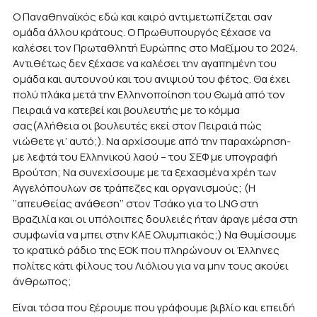
Ο Παναθηναϊκός εδώ και καιρό αντιμετωπίζεται σαν
ομάδα άλλου κράτους. Ο Πρωθυπουργός ξέχασε να
καλέσει τον Πρωταθλητή Ευρώπης στο Μαξίμου το 2024.
Αντιθέτως δεν ξέχασε να καλέσει την αγαπημένη του
ομάδα και αυτουνού και του ανιψιού του φέτος. Θα έχει
πολύ πλάκα μετά την Ελληνοποίηση του Θωμά από τον
Πειραιά να κατεβεί και βουλευτής με το κόμμα
σας(Αλήθεια οι βουλευτές εκεί στον Πειραιά πώς
νιώθετε γι’ αυτό;). Να αρχίσουμε από την παραχώρηση-
με λεφτά του Ελληνικού λαού – του ΣΕΦ με υπογραφή
Βρούτση; Να συνεχίσουμε με τα ξεχασμένα χρέη των
Αγγελόπουλων σε τράπεζες και οργανισμούς; (Η
‘’απευθείας ανάθεση’’ στον Τσάκο για το LNG στη
Βραζιλία και οι υπόλοιπες δουλειές ήταν άραγε μέσα στη
συμφωνία να μπει στην ΚΑΕ Ολυμπιακός;) Να θυμίσουμε
το κρατικό ράδιο της ΕΟΚ που πληρώνουν οι Έλληνες
πολίτες κάτι φίλους του Λιόλιου για να μην τους ακούει
άνθρωπος;
Είναι τόσα που ξέρουμε που γράφουμε βιβλίο και επειδή