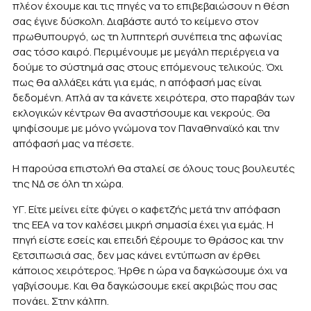
πλέον έχουμε και τις πηγές να το επιβεβαιώσουν η θέση
σας έγινε δύσκολη. Διαβάστε αυτό το κείμενο στον
πρωθυπουργό, ως τη λυπητερή συνέπεια της αφωνίας
σας τόσο καιρό. Περιμένουμε με μεγάλη περιέργεια να
δούμε το σύστημά σας στους επόμενους τελικούς. Όχι
πως θα αλλάξει κάτι για εμάς, η απόφασή μας είναι
δεδομένη. Απλά αν τα κάνετε χειρότερα, στο παραβάν των
εκλογικών κέντρων θα αναστήσουμε και νεκρούς. Θα
ψηφίσουμε με μόνο γνώμονα τον Παναθηναϊκό και την
απόφασή μας να πέσετε.
Η παρούσα επιστολή θα σταλεί σε όλους τους βουλευτές
της ΝΔ σε όλη τη χώρα.
ΥΓ. Είτε μείνει είτε φύγει ο καφετζής μετά την απόφαση
της ΕΕΑ να τον καλέσει μικρή σημασία έχει για εμάς. Η
πηγή είστε εσείς και επειδή ξέρουμε το θράσος και την
ξετσιπωσιά σας, δεν μας κάνει εντύπωση αν έρθει
κάποιος χειρότερος. Ήρθε η ώρα να δαγκώσουμε όχι να
γαβγίσουμε. Και θα δαγκώσουμε εκεί ακριβώς που σας
πονάει. Στην κάλπη.