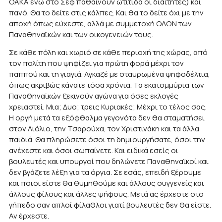
ΟΑΚΑ ενώ στο Σεφ παθαίνουν ωτίτιδα οι διαιτητές) και
πανό. Θα το δείτε στις κάλπες. Και θα το δείτε όχι με την
αποχή όπως εύχεστε, αλλά με συμμετοχή ΟΛΩΝ των
Παναθηναϊκών και των οικογενειών τους.
Σε κάθε πόλη και χωριό σε κάθε περιοχή της χώρας, από
τον πολίτη που ψηφίζει για πρώτη φορά μέχρι τον
παππού και τη γιαγιά. Αγκαζέ με σταυρωμένα ψηφοδέλτια,
όπως ακριβώς κάνατε τόσα χρόνια. Τα εκατομμύρια των
Παναθηναϊκών ξεκινούν αγώνα για όσες εκλογές
χρειαστεί. Μια; Δυο; τρεις Κυριακές; Μέχρι το τέλος σας.
Η οργή μετά τα εξόφθαλμα γεγονότα δεν θα σταματήσει
στον Λιόλιο, την Τσαρούχα, τον Χριστινάκη και τα άλλα
παιδιά. Θα πληρώσετε όσοι τη δημιουργήσατε, όσοι την
ανέχεστε και όσοι σωπαίνετε. Και ειδικά εσείς οι
βουλευτές και υπουργοί που δηλώνετε Παναθηναϊκοί και
δεν βγάζετε λέξη για τα όργια. Σε εσάς, επειδή ξέρουμε
και ποιοι είστε θα θυμηθούμε και άλλους συγγενείς και
άλλους φίλους και άλλες ψήφους. Μετά ας έρχεστε στο
γήπεδο σαν απλοί φίλαθλοι γιατί βουλευτές δεν θα είστε.
Αν έρχεστε.