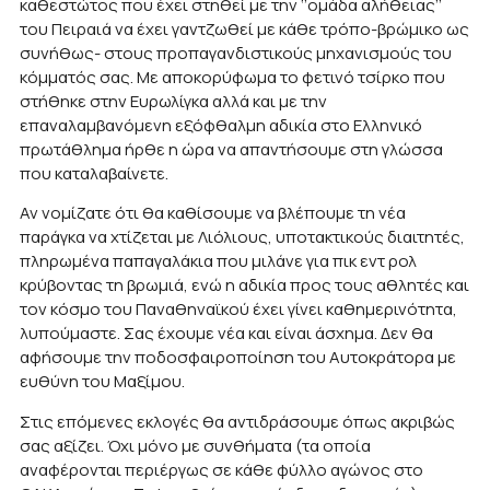
καθεστώτος που έχει στηθεί με την ‘’ομάδα αλήθειας’’
του Πειραιά να έχει γαντζωθεί με κάθε τρόπο-βρώμικο ως
συνήθως- στους προπαγανδιστικούς μηχανισμούς του
κόμματός σας. Με αποκορύφωμα το φετινό τσίρκο που
στήθηκε στην Ευρωλίγκα αλλά και με την
επαναλαμβανόμενη εξόφθαλμη αδικία στο Ελληνικό
πρωτάθλημα ήρθε η ώρα να απαντήσουμε στη γλώσσα
που καταλαβαίνετε.
Αν νομίζατε ότι θα καθίσουμε να βλέπουμε τη νέα
παράγκα να χτίζεται με Λιόλιους, υποτακτικούς διαιτητές,
πληρωμένα παπαγαλάκια που μιλάνε για πικ εντ ρολ
κρύβοντας τη βρωμιά, ενώ η αδικία προς τους αθλητές και
τον κόσμο του Παναθηναϊκού έχει γίνει καθημερινότητα,
λυπούμαστε. Σας έχουμε νέα και είναι άσχημα. Δεν θα
αφήσουμε την ποδοσφαιροποίηση του Αυτοκράτορα με
ευθύνη του Μαξίμου.
Στις επόμενες εκλογές θα αντιδράσουμε όπως ακριβώς
σας αξίζει. Όχι μόνο με συνθήματα (τα οποία
αναφέρονται περιέργως σε κάθε φύλλο αγώνος στο