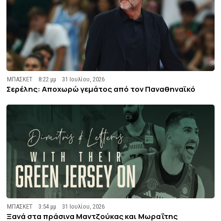
ΜΠΑΣΚΕΤ
8:22 μμ
31 Ιουλίου, 2026
Σερέλης: Αποχωρώ γεμάτος από τον Παναθηναϊκό
ΜΠΑΣΚΕΤ
3:54 μμ
31 Ιουλίου, 2026
Ξανά στα πράσινα Μαντζούκας και Μωραΐτης