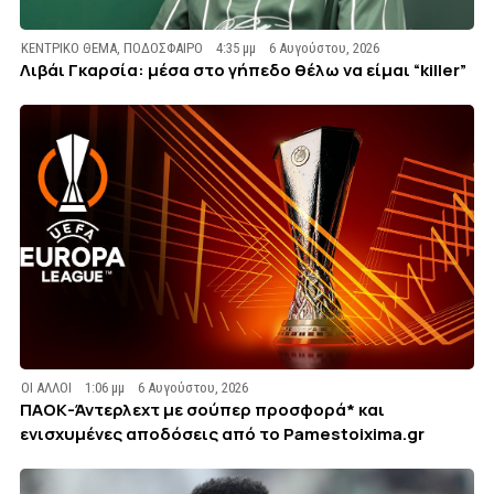
ΚΕΝΤΡΙΚΟ ΘΕΜΑ
,
ΠΟΔΟΣΦΑΙΡΟ
4:35 μμ
6 Αυγούστου, 2026
Λιβάι Γκαρσία: μέσα στο γήπεδο θέλω να είμαι “killer”
ΟΙ ΑΛΛΟΙ
1:06 μμ
6 Αυγούστου, 2026
ΠΑΟΚ-Άντερλεχτ με σούπερ προσφορά* και
ενισχυμένες αποδόσεις από το Pamestoixima.gr