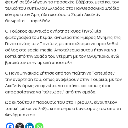
φετινή σεζόν λήγουν το προσεχές Σάββατο, μετά και τον
τελικό του Κυπέλλου Ελλάδας στο Πανθεσσαλικό Στάδιο
κόντρα στον Άρη, ήδη ωστόσο ο Σαμέτ Ακαϊντίν
θεωρείται… παρελθόν.
Ο Τούρκος αμυντικός ανήρτησε χθες (19/5) μία
φωτογραφία του Κεμάλ, ανήμερα της Ημέρας Μνήμης της
Γενοκτονίας των Ποντίων, με αποτέλεσμα να προκληθεί
σάλος στα social media. Αποτέλεσμα αυτού ήταν και να
κοπεί από την 20άδα του ντέρμπι με τον Ολυμπιακό, ενώ
βρισκόταν στην αρχική αποστολή.
Ο Παναθηναϊκός ζήτησε από τον παίκτη να “κατεβάσει”
την ανάρτησή του, όπως αναφέρουν στην Τουρκία, με τον
Ακαϊντίν όμως να αρνείται να το κάνει και κάπως έτσι
αποφασίστηκε να “τελειώσει” από την ομάδα.
Ως εκ τούτου η παρουσία του στο Τριφύλλι είναι πλέον
τυπική, μέχρι να λήξει κι επίσημα ο δανεισμός του από τη
Φενέρμπαχτσε.