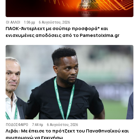
ΟΙ ΑΛΛΟΙ
1:06 μμ
6 Αυγούστου, 2026
ΠΑΟΚ-Άντερλεχτ με σούπερ προσφορά* και
ενισχυμένες αποδόσεις από το Pamestoixima.gr
ΠΟΔΟΣΦΑΙΡΟ
7:44 πμ
6 Αυγούστου, 2026
Λιβάι: Με έπεισε το πρότζεκτ του Παναθηναϊκού και
ανυπομονώ να ξεκινήσω