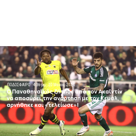
ΠΟΔΟΣΦΑΙΡΟ
4:36 μμ
20 Μαΐου, 2024
Ο Παναθηναϊκός ζήτησε από τον Ακαϊντίν
να αποσύρει την ανάρτηση με τον Κεμάλ,
αρνήθηκε και «τελείωσε»!