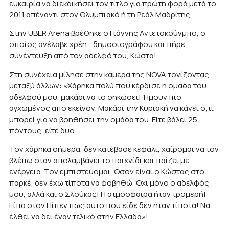
ευκαιρία να διεκδικήσει τον τίτλο για πρώτη φορά μετά το
2011 απέναντι στον Ολυμπιακό ή τη Ρεάλ Μαδρίτης.
Στην UBER Arena βρέθηκε ο Γιάννης Αντετοκούνμπο, ο
οποίος ανέλαβε χρέη… δημοσιογράφου και πήρε
συνέντευξη από τον αδελφό του, Κώστα!
Στη συνέχεια μίλησε στην κάμερα της NOVA τονίζοντας
μεταξύ άλλων: «Χάρηκα πολύ που κέρδισε η ομάδα του
αδελφού μου, μακάρι να το σηκώσει! Ήμουν πιο
αγχωμένος από εκείνον. Μακάρι την Κυριακή να κάνει ό,τι
μπορεί για να βοηθήσει την ομάδα του. Είτε βάλει 25
πόντους, είτε δυο.
Τον χάρηκα σήμερα, δεν κατέβασε κεφάλι, χαίρομαι να τον
βλέπω όταν απολαμβάνει το παιχνίδι και παίζει με
ενέργεια. Τον εμπιστεύομαι. Όσον είναι ο Κώστας στο
παρκέ, δεν έχω τίποτα να φοβηθώ. Όχι μόνο ο αδελφός
μου, αλλά και ο Σλούκας! Η ατμόσφαιρα ήταν τρομερή!
Είπα στον Πίπεν πως αυτό που είδε δεν ήταν τίποτα! Να
έλθει να δει έναν τελικό στην Ελλάδα»!