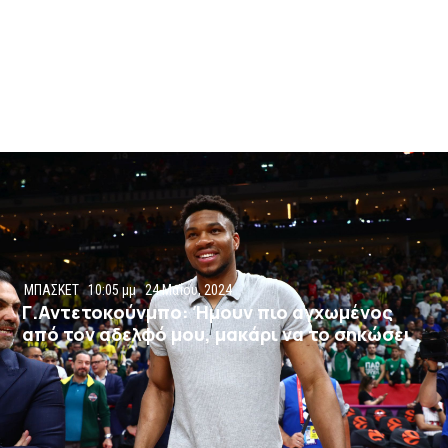
ΜΠΑΣΚΕΤ
10:05 μμ
24 Μαΐου, 2024
Γ.Αντετοκούνμπο: Ήμουν πιο αγχωμένος
από τον αδελφό μου, μακάρι να το σηκώσει