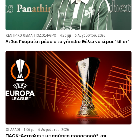
ΚΕΝΤΡΙΚΟ ΘΕΜΑ
,
ΠΟΔΟΣΦΑΙΡΟ
4:35 μμ
6 Αυγούστου, 2026
Λιβάι Γκαρσία: μέσα στο γήπεδο θέλω να είμαι “killer”
ΟΙ ΑΛΛΟΙ
1:06 μμ
6 Αυγούστου, 2026
ΠΑΟΚ-Άντερλεχτ με σούπερ προσφορά* και