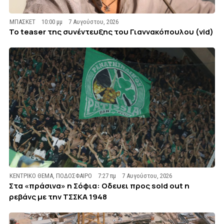
ΜΠΑΣΚΕΤ
10:00 μμ
7 Αυγούστου, 2026
To teaser της συνέντευξης του Γιαννακόπουλου (vid)
ΚΕΝΤΡΙΚΟ ΘΕΜΑ
,
ΠΟΔΟΣΦΑΙΡΟ
7:27 πμ
7 Αυγούστου, 2026
Στα «πράσινα» η Σόφια: Οδευει προς sold out η
ρεβάνς με την ΤΣΣΚΑ 1948