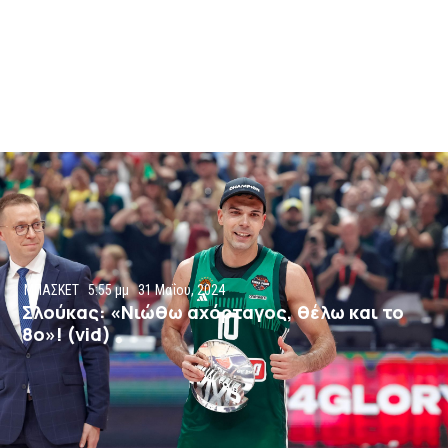
ΜΠΑΣΚΕΤ
5:55 μμ
31 Μαΐου, 2024
Σλούκας: «Νιώθω αχόρταγος, θέλω και το
8ο»! (vid)