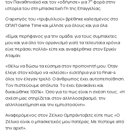
η
τον Παναθηναϊκό και τον «οδήγησε» για 7
φορά στην
ιστορία του στη μπασκετική Γη της Επαγγελίας.
Ο αρχηγός του «τριφυλλιού» βρέθηκε καλεσμένος στο
ΟΠΑΠ Game Time και μίλησε για όλους και για όλα.
«Είμαι περήφανος για την ομάδα, για τους συμπαίκτες
μου και για όλο τον οργανισμό γιατί τα τελευταία χρόνια
είχε περάσει πολλά» είπε και αναφέρθηκε στον Εργκίν
Αταμάν.
«Θέλω να δώσω τα εύσημα στον προπονητή μου. Όταν
έλεγε στον κόσμο να «κλείσει» εισιτήρια για το Final-4
όλοι τον έλεγαν τρελό. Ο άνθρωπος έχει αυτοπεποίθηση.
Τον πιστεύουμε απόλυτα. Το έχει ξανακάνει και
δικαιώθηκε 100%». Όσο για το πως είναι η σχέση τους; «Η
σχέση μας στηρίζεται στον αλληλοσεβασμό, την
αλληλοεκτίμηση και την εμπιστοσύνη».
Αναφερόμενος στον Ζέλικο Ομπράντοβιτς είπε πως «Ο
Ζέλικο είναι ο μπασκετικός μου πατέρας. Με πίστεψε από
την αρχή».