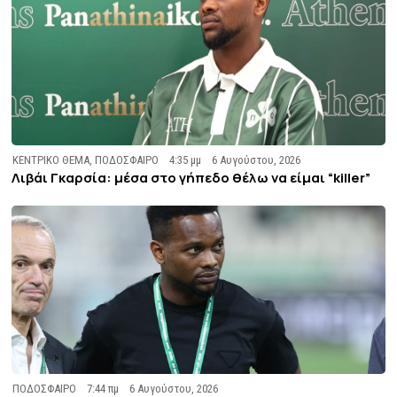
ΚΕΝΤΡΙΚΟ ΘΕΜΑ
,
ΠΟΔΟΣΦΑΙΡΟ
4:35 μμ
6 Αυγούστου, 2026
Λιβάι Γκαρσία: μέσα στο γήπεδο θέλω να είμαι “killer”
ΠΟΔΟΣΦΑΙΡΟ
7:44 πμ
6 Αυγούστου, 2026