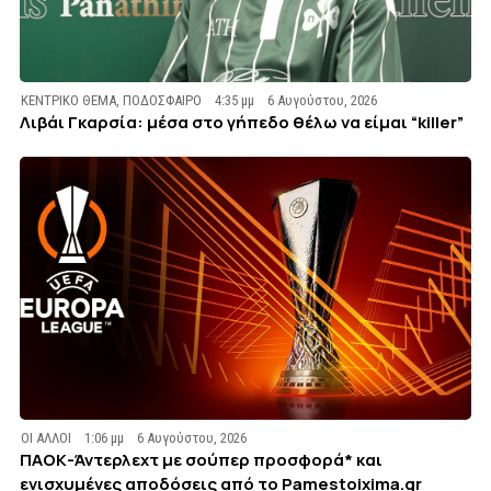
ΚΕΝΤΡΙΚΟ ΘΕΜΑ
,
ΠΟΔΟΣΦΑΙΡΟ
4:35 μμ
6 Αυγούστου, 2026
Λιβάι Γκαρσία: μέσα στο γήπεδο θέλω να είμαι “killer”
ΟΙ ΑΛΛΟΙ
1:06 μμ
6 Αυγούστου, 2026
ΠΑΟΚ-Άντερλεχτ με σούπερ προσφορά* και
ενισχυμένες αποδόσεις από το Pamestoixima.gr