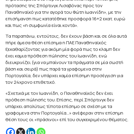
πρότασης της Σπόρτινγκ Λισαβόνας προς τον
Παναθηναϊκό για την αγορά του Φώτη Ιωαννίδη», με την
επισήμανση πως κατατέθηκε προσφορά 16+2 εκατ. ευρώ
και πως «η συμφωνία είναι κοντά».
Τα παραπάνω, εντούτοις, δεν έχουν βάση και σε όλα αυτά
πήρε άμεσα θέση επίσημα η ΠΑΕ Παναθηναϊκός
ξεκαθαρίζοντας για ακόμη μία φορά πως το κλαμπ δεν
έχει καμια πρόθεση πώλησης του Ιωαννίδη, ενώ
διευκρινίζει (για να μπαίνουν τα πράγματα σε μία σωστή
βάση και σειρά) πως παρά τα γραφομενα στην
Πορτογαλία, δεν υπάρχει καμία επίσημη προσέγγιση για
τον 24χρονο επιθετικό.
«Σχετικά με τον Ιωαννίδη, ο Παναθηναϊκός δεν έχει
πρόθεση πώλησής του. Επίσης, περί Σπόρτινγκ δεν
υπάρχει απολύτως τίποτα επίσημο σε σχέση με τα
γραφομενα στην Πορτογαλία…» ανέφεραν στην επίσημη
θέση τους οι «πράσινοι» επί του συγκεκριμένου θέματος.