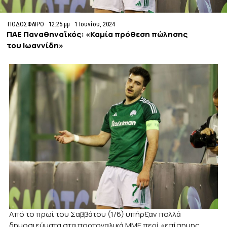
ΠΟΔΟΣΦΑΙΡΟ
12:25 μμ
1 Ιουνίου, 2024
ΠΑΕ Παναθηναϊκός: «Καμία πρόθεση πώλησης
του Ιωαννίδη»
Από το πρωί του Σαββάτου (1/6) υπήρξαν πολλά
δημοσιεύματα στα πορτογαλικά ΜΜΕ περί «επίσημης