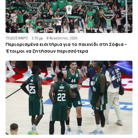
ΠΟΔΟΣΦΑΙΡΟ
3:55 μμ
8 Αυγούστου, 2026
Περιορισμένα εισιτήρια για το παιχνίδι στη Σόφια –
Έτοιμοι να ζητήσουν περισσότερα