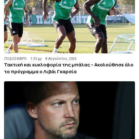
ΠΟΔΟΣΦΑΙΡΟ
1:35 μμ
8 Αυγούστου, 2026
Τακτική και κυκλοφορία της μπάλας – Ακολούθησε όλο
το πρόγραμμα ο Λιβάι Γκαρσία