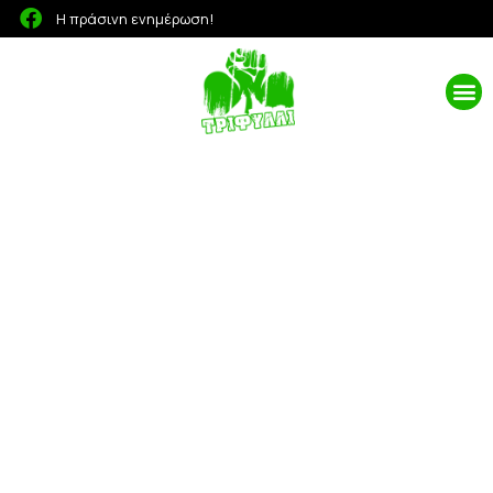
Η πράσινη ενημέρωση!
ΠΡΑΣΙΝΟ