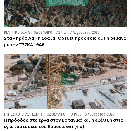
ΚΕΝΤΡΙΚΟ ΘΕΜΑ
,
ΠΟΔΟΣΦΑΙΡΟ
7:27 πμ
7 Αυγούστου, 2026
Στα «πράσινα» η Σόφια: Οδευει προς sold out η ρεβάνς
με την ΤΣΣΚΑ 1948
ΓΗΠΕΔΙΚΟ
,
ΕΡΑΣΙΤΕΧΝΗΣ
,
ΠΟΔΟΣΦΑΙΡΟ
10:19 μμ
6 Αυγούστου, 2026
Η πρόοδος στα έργα στον Βοτανικό και η εξέλιξη στις
εγκαταστάσεις του Ερασιτέχνη (vid)