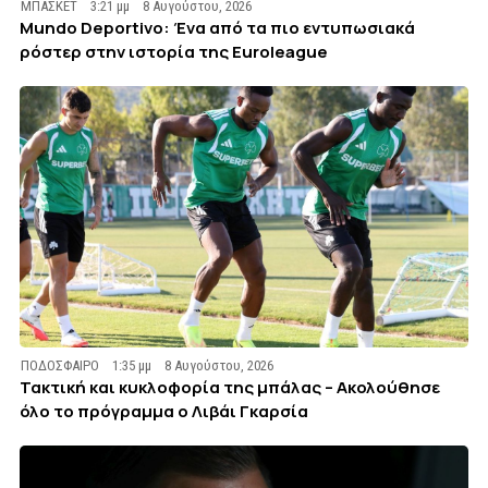
ΜΠΑΣΚΕΤ
3:21 μμ
8 Αυγούστου, 2026
Mundo Deportivo: Ένα από τα πιο εντυπωσιακά
ρόστερ στην ιστορία της Euroleague
ΠΟΔΟΣΦΑΙΡΟ
1:35 μμ
8 Αυγούστου, 2026
Τακτική και κυκλοφορία της μπάλας – Ακολούθησε
όλο το πρόγραμμα ο Λιβάι Γκαρσία