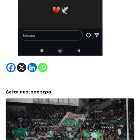
Δείτε περισσότερα