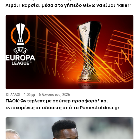
Λιβάι Γκαρσία: μέσα στο γήπεδο θέλω να είμαι “killer”
ΟΙ ΑΛΛΟΙ
1:06 μμ
6 Αυγούστου, 2026
ΠΑΟΚ-Άντερλεχτ με σούπερ προσφορά* και
ενισχυμένες αποδόσεις από το Pamestoixima.gr