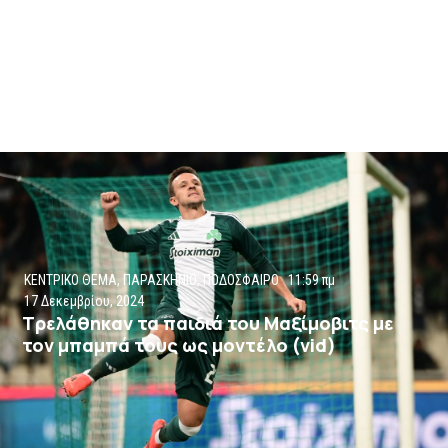
ΚΕΝΤΡΙΚΟ ΘΕΜΑ
,
ΠΑΡΑΣΚΗΝΙΟ
,
ΠΟΔΟΣΦΑΙΡΟ
11:59 πμ
17 Δεκεμβρίου, 2024
Τρελάθηκαν τα παιδιά του Μαξίμοβιτς με
τον μπαμπά τους ως μοντέλο (vid)