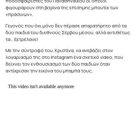
ποδοσφαιριστές του Παναθηναϊκού οι οποίοι
φιγουράρουν στη βιτρίνα της επίσημης μπουτίκ των
«πράσινων».
Γεγονός που όχι μόνο δεν πέρασε απαρατήρητο από τα
δύο παιδιά του διεθνούς Σέρβου μέσου, αλλά αντιθέτως
τα… ξετρέλανε!
Με την σύντροφό του, Κριστίνα, να ανεβάζει στον
λογαριασμό της στο Instagram ένα σχετικό video, που
δείχνει τον ενθουσιασμό των δύο παιδιών όταν
αντίκρισαν την εικόνα του μπαμπά τους.