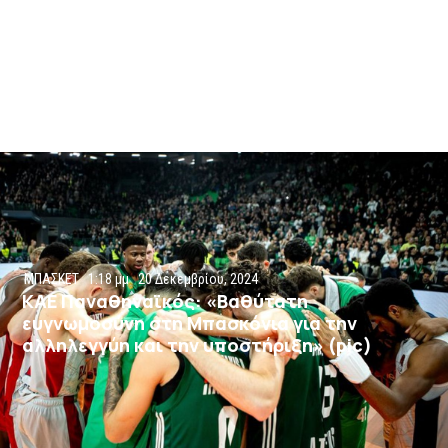
ΜΠΑΣΚΕΤ
1:18 μμ
20 Δεκεμβρίου, 2024
ΚΑΕ Παναθηναϊκός: «Βαθύτατη
ευγνωμοσύνη στη Μπασκόνια για την
αλληλεγγύη και την υποστήριξη» (pic)