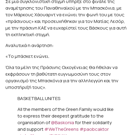
Σε μια συγκλονιστική στιγμή υπήρξε στο φινάλε της
αναμέτρησης του Παναθηναϊκού με την Μπασκόνια, με
τον Μάρκους Χάουαρντ να ενώνει την φωνή του με τους
«πράσινους» και προσευχήθηκαν για τον Ματίας Λεσόρ,
με την πράσινη ΚΑΕ να ευχαρίστεί τους Βάσκους για αυτή
τη εκπληκτική στιγμή.
Αναλυτικά η ανάρτηση:
«Το μπάσκετ ενώνει.
Όλα τα μέλη της Πράσινης Οικογένειας θα ήθελαν να
εκφράσουν τη βαθύτατη ευγνωμοσύνη τους στον
οργανισμό της Μπασκόνια για την αλληλεγγύη και την
υποστήριξή τους».
BASKETBALL UNITES
All the members of the Green Family would like
to express their deepest gratitude to the
organisation of
@Baskonia
for their solidarity
and support
#WeTheGreens
#paobcaktor