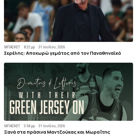
ΜΠΑΣΚΕΤ
8:22 μμ
31 Ιουλίου, 2026
Σερέλης: Αποχωρώ γεμάτος από τον Παναθηναϊκό
ΜΠΑΣΚΕΤ
3:54 μμ
31 Ιουλίου, 2026
Ξανά στα πράσινα Μαντζούκας και Μωραΐτης