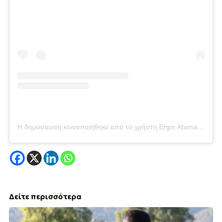
Η δημοσίευση κοινοποιήθηκε από το χρήστη Ergin Ataman (@erginatamania)
Δείτε περισσότερα