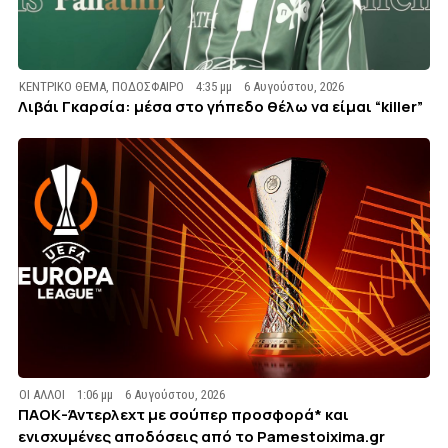
ΚΕΝΤΡΙΚΟ ΘΕΜΑ
,
ΠΟΔΟΣΦΑΙΡΟ
4:35 μμ
6 Αυγούστου, 2026
Λιβάι Γκαρσία: μέσα στο γήπεδο θέλω να είμαι “killer”
ΟΙ ΑΛΛΟΙ
1:06 μμ
6 Αυγούστου, 2026
ΠΑΟΚ-Άντερλεχτ με σούπερ προσφορά* και
ενισχυμένες αποδόσεις από το Pamestoixima.gr