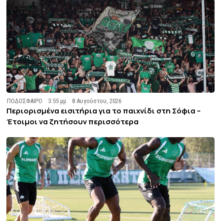
ΠΟΔΟΣΦΑΙΡΟ
3:55 μμ
8 Αυγούστου, 2026
Περιορισμένα εισιτήρια για το παιχνίδι στη Σόφια –
Έτοιμοι να ζητήσουν περισσότερα