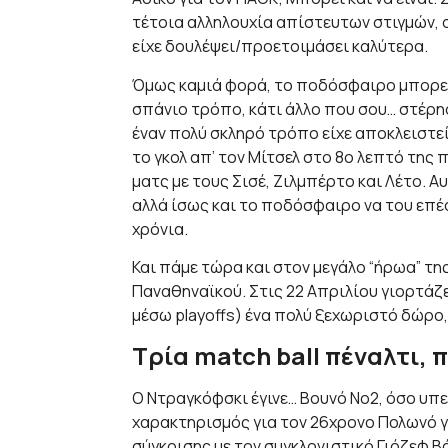
τέτοια αλληλουχία απίστευτων στιγμών, 
είχε δουλέψει/προετοιμάσει καλύτερα.
Όμως καμιά φορά, το ποδόσφαιρο μπορεί
σπάνιο τρόπο, κάτι άλλο που σου… στέρη
έναν πολύ σκληρό τρόπο είχε αποκλειστεί
το γκολ απ’ τον Μίτσελ στο 8ο λεπτό της
ματς με τους Σισέ, Ζιλμπέρτο και Λέτο. Α
αλλά ίσως και το ποδόσφαιρο να του επέσ
χρόνια.
Και πάμε τώρα και στον μεγάλο “ήρωα” τη
Παναθηναϊκού. Στις 22 Απριλίου γιορτάζει
μέσω playoffs) ένα πολύ ξεχωριστό δώρο, 
Τρία match ball πέναλτι, 
Ο Ντραγκόφσκι έγινε… Βουνό Νο2, όσο υπε
χαρακτηρισμός για τον 26χρονο Πολωνό γ
σύγκρισης με τον συγκλονιστικό Γιόζεφ Βά