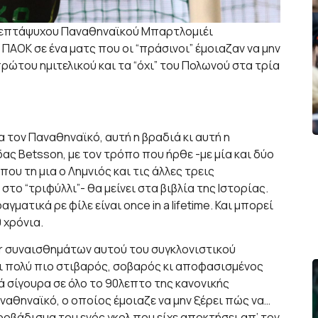
… επτάψυχου Παναθηναϊκού Μπαρτλομιέι
ΠΑΟΚ σε ένα ματς που οι “πράσινοι” έμοιαζαν να μην
ρώτου ημιτελικού και τα “όχι” του Πολωνού στα τρία
για τον Παναθηναϊκό, αυτή η βραδιά κι αυτή η
ας Betsson, με τον τρόπο που ήρθε -με μία και δύο
όπου τη μια ο Λημνιός και τις άλλες τρεις
στο “τριφύλλι”- θα μείνει στα βιβλία της Ιστορίας.
γματικά ρε φίλε είναι once in a lifetime. Και μπορεί
 χρόνια.
ter συναισθημάτων αυτού του συγκλονιστικού
αι πολύ πιο στιβαρός, σοβαρός κι αποφασισμένος
 σίγουρα σε όλο το 90λεπτο της κανονικής
ναθηναϊκό, ο οποίος έμοιαζε να μην ξέρει πώς να…
ροβάδισμα του ενός γκολ που είχε αποκτήσει απ’ τον