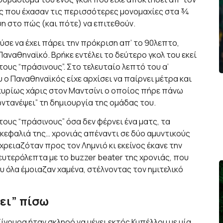
ς που έχασαν τις περισσότερες μονομαχίες στα ¾
η στο πώς (και πότε) να επιτεθούν.
ύσε να έχει πάρει την πρόκριση απ’ το 90λεπτο,
αναθηναϊκό. Βρήκε εντέλει το δεύτερο γκολ του εκεί
ους “πράσινους”. Στο τελευταίο λεπτό του α’
 ο Παναθηναϊκός είχε αρχίσει να παίρνει μέτρα και
, κυρίως χάρις στον Μαντσίνι ο οποίος πήρε πάνω
ντανέψει” τη δημιουργία της ομάδας του.
 τους “πράσινους” όσα δεν φέρνει ένα ματς, τα
ν κεφαλιά της… χρονιάς απέναντι σε δύο αμυντικούς
χρειαζόταν προς τον Λημνιό κι εκείνος έκανε την
δευτερόλεπτα με το buzzer beater της χρονιάς, που
 όλα έμοιαζαν χαμένα, στέλνοντας τον ημιτελικό
ει” πίσω
Σίγουρα ήταν σκληρό να μένει εκτός Κυπέλλου με μία