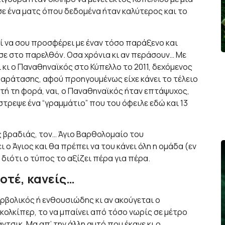
σε ένα ματς όπου δεδομένα ήταν καλύτερος και το
 να σου προσφέρει με έναν τόσο παράξενο και
σε στο παρελθόν. Οσα χρόνια κι αν περάσουν… Με
 κι ο Παναθηναϊκός στο Κύπελλο το 2011, δεχόμενος
 παράτασης, αφού προηγουμένως είχε κάνει το τέλειο
υτή τη φορά, ναι, ο Παναθηναϊκός ήταν επτάψυχος,
τρεψε ένα “γραμμάτιο” που του όφειλε εδώ και 13
ς βραδιάς, τον… Άγιο Βαρθολομαίο του
 ο Άγιος και θα πρέπει να του κάνει όλη η ομάδα (εν
διότι ο τύπος το αξίζει πέρα για πέρα.
ποτέ, κανείς…
ρβολικός ή ενθουσιώδης κι αν ακούγεται ο
κολκίπερ, το να μπαίνει από τόσο νωρίς σε μέτρο
ντσικ. Μα απ’ την άλλη αυτό που έκανε κι ο