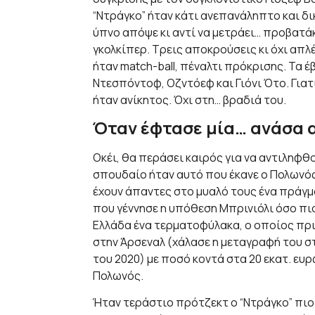
“Ντράγκο” ήταν κάτι ανεπανάληπτο και δ
ύπνο απόψε κι αντί να μετράει… προβατάκ
γκολκίπερ. Τρεις αποκρούσεις κι όχι απλέ
ήταν match-ball, πέναλτι πρόκρισης. Τα έ
Ντεσπόντοφ, Οζντόεφ και Γιόνι Ότο. Για
ήταν ανίκητος. Όχι στη… βραδιά του.
Όταν έφτασε μία… ανάσα α
Οκέι, θα περάσει καιρός για να αντιληφθ
σπουδαίο ήταν αυτό που έκανε ο Πολωνός 
έχουν άπαντες στο μυαλό τους ένα πράγμ
που γέννησε η υπόθεση Μπρινιόλι όσο πι
Ελλάδα ένα τερματοφύλακα, ο οποίος πριν
στην Άρσεναλ (χάλασε η μεταγραφή του σ
του 2020) με ποσό κοντά στα 20 εκατ. ευρ
Πολωνός.
Ήταν τεράστιο πρότζεκτ ο “Ντράγκο” πιο 