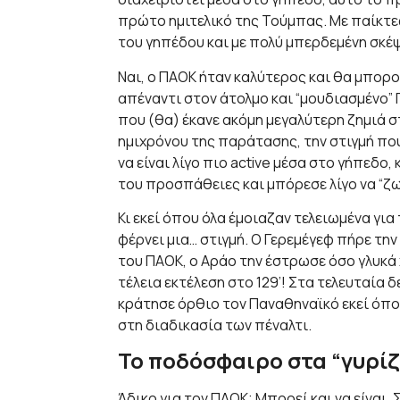
πρώτο ημιτελικό της Τούμπας. Με παίκτε
του γηπέδου και με πολύ μπερδεμένη σκέψ
Ναι, ο ΠΑΟΚ ήταν καλύτερος και θα μπορο
απέναντι στον άτολμο και “μουδιασμένο” Π
που (θα) έκανε ακόμη μεγαλύτερη ζημιά στ
ημιχρόνου της παράτασης, την στιγμή που
να είναι λίγο πιο active μέσα στο γήπεδο
του προσπάθειες και μπόρεσε λίγο να “ζω
Κι εκεί όπου όλα έμοιαζαν τελειωμένα για
φέρνει μια… στιγμή. Ο Γερεμέγεφ πήρε τη
του ΠΑΟΚ, ο Αράο την έστρωσε όσο γλυκά 
τέλεια εκτέλεση στο 129’! Στα τελευταία 
κράτησε όρθιο τον Παναθηναϊκό εκεί όπου
στη διαδικασία των πέναλτι.
Το ποδόσφαιρο στα “γυρίζ
Άδικο για τον ΠΑΟΚ; Μπορεί και να είναι. 