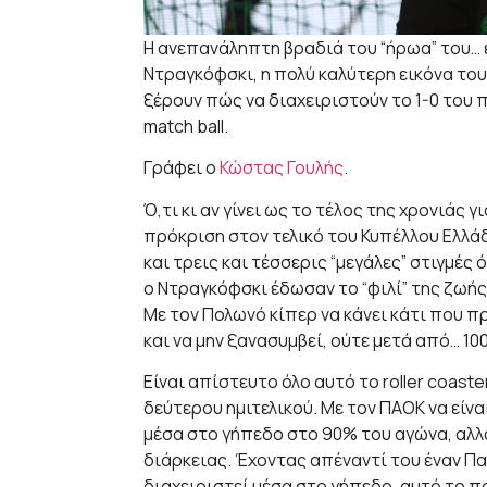
Η ανεπανάληπτη βραδιά του “ήρωα” του
Ντραγκόφσκι, η πολύ καλύτερη εικόνα του 
ξέρουν πώς να διαχειριστούν το 1-0 του π
match ball.
Γράφει ο
Κώστας Γουλής
.
Ό,τι κι αν γίνει ως το τέλος της χρονιάς 
πρόκριση στον τελικό του Κυπέλλου Ελλάδ
και τρεις και τέσσερις “μεγάλες” στιγμές 
ο Ντραγκόφσκι έδωσαν το “φιλί” της ζωής 
Με τον Πολωνό κίπερ να κάνει κάτι που πρα
και να μην ξανασυμβεί, ούτε μετά από… 100
Είναι απίστευτο όλο αυτό το roller coas
δεύτερου ημιτελικού. Με τον ΠΑΟΚ να είν
μέσα στο γήπεδο στο 90% του αγώνα, αλλά
διάρκειας. Έχοντας απέναντί του έναν Πα
διαχειριστεί μέσα στο γήπεδο, αυτό το π