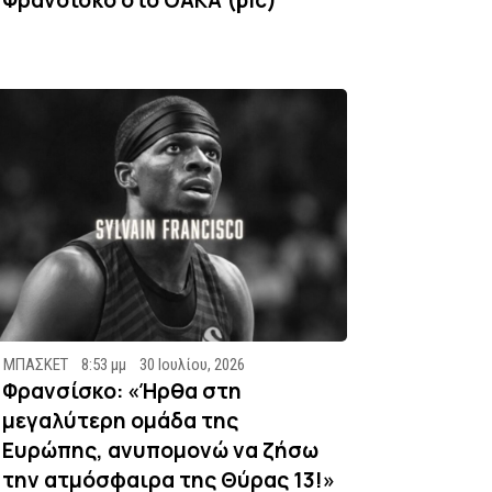
ΜΠΑΣΚΕΤ
8:53 μμ
30 Ιουλίου, 2026
Φρανσίσκο: «Ήρθα στη
μεγαλύτερη ομάδα της
Ευρώπης, ανυπομονώ να ζήσω
την ατμόσφαιρα της Θύρας 13!»