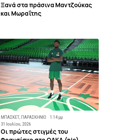
Ξανά στα πράσινα Μαντζούκας
και Μωραΐτης
ΜΠΑΣΚΕΤ
,
ΠΑΡΑΣΚΗΝΙΟ
1:14 μμ
31 Ιουλίου, 2026
Οι πρώτες στιγμές του
Φρανσίσκο στο ΟΑΚΑ (pic)