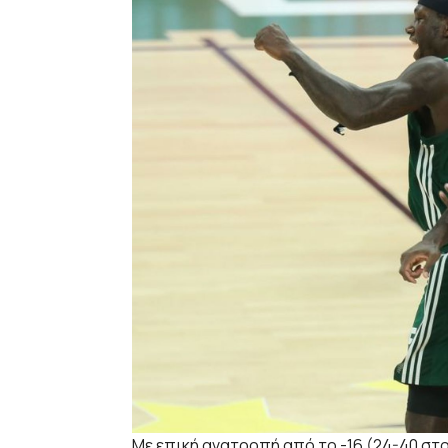
Με επική ανατροπή από το -16 (24-40 στο