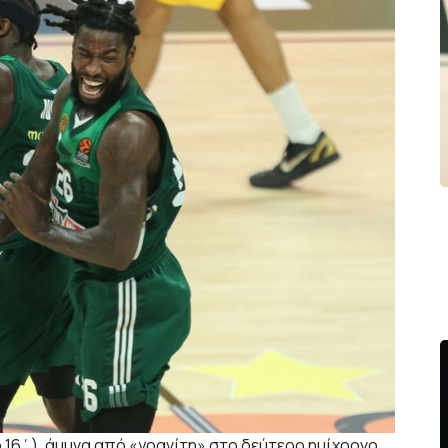
 16΄), άμυνα από «γρανίτη» στο δεύτερο ημίχρονο