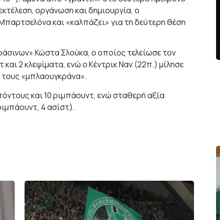
 εκτέλεση, οργάνωση και δημιουργία, ο
Μπαρτσελόνα και «καλπάζει» για τη δεύτερη θέση
ράσινων» Κώστα Σλούκα, ο οποίος τελείωσε τον
 και 2 κλεψίματα, ενώ ο Κέντρικ Ναν (22π.) μίλησε
 τους «μπλαουγκράνα».
 πόντους και 10 ριμπάουντ, ενώ σταθερή αξία
ριμπάουντ, 4 ασίστ).